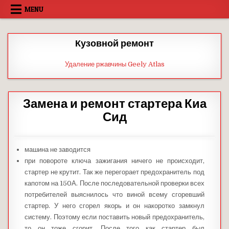
Skip
MENU
to
content
Кузовной ремонт
Удаление ржавчины Geely Atlas
Замена и ремонт стартера Киа
Сид
машина не заводится
при повороте ключа зажигания ничего не происходит,
стартер не крутит. Так же перегорает предохранитель под
капотом на 150А. После последовательной проверки всех
потребителей выяснилось что виной всему сгоревший
стартер. У него сгорел якорь и он накоротко замкнул
систему. Поэтому если поставить новый предохранитель,
то он тоже сгорит. После того как стартер был