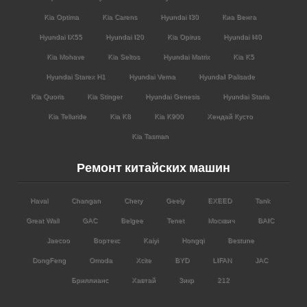
Kia Optima
Kia Carens
Hyundai I30
Киа Венга
Hyundai IX55
Hyundai I20
Kia Opirus
Hyundai I40
Kia Mohave
Kia Seltos
Hyundai Matrix
Kia K5
Hyundai Starex H1
Hyundai Verna
HyundaI Palisade
Kia Quoris
Kia Stinger
Hyundai Genesis
Hyundai Staria
Kia Telluride
Kia K8
Kia K900
Хендай Кусто
Kia Tasman
Ремонт китайских машин
Haval
Changan
Chery
Geely
EXEED
Tank
Great Wall
GAC
Belgee
Tenet
Москвич
BAIC
Jaecoo
Вортекс
Kaiyi
Hongqi
Bestune
DongFeng
Omoda
Xcite
BYD
LIFAN
JAC
Бриллианс
Хавтай
Зикр
212