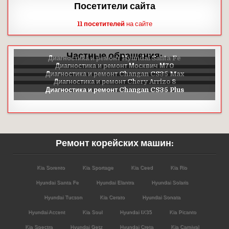
Посетители сайта
11 посетителей
на сайте
Частные обращения:
Ремонт корейских машин:
Kia Sorento
Kia Sportage
Kia Ceed
Kia Rio
Hyundai Santa Fe
Hyundai Elantra
Hyundai Solaris
Hyundai Tucson
Kia Cerato
Hyundai Sonata
Hyundai Accent
Kia Soul
Hyundai IX35
Kia Picanto
Kia Spectra
Hyundai Getz
Hyundai Creta
Kia Carnival