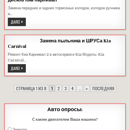
дисков Киа Карнивал
Замена передних и задних тормозных колодок, колодок ручника
и…
ЗАМЕНА
ДАЛЕЕ
ТОРМОЗНЫХ
КОЛОДОК
И
ДИСКОВ
КИА
Замена пыльника и ШРУСа Kia
КАРНИВАЛ
Carnival
Ремонт Киа Карнивал 2 в автосервисе Kia Модель: Kia
Carnival…
ЗАМЕНА
ДАЛЕЕ
ПЫЛЬНИКА
И
ШРУСА
KIA
CARNIVAL
СТРАНИЦА 1 ИЗ 8
1
2
3
4
...
»
ПОСЛЕДНЯЯ
Авто опросы:
С каким двигателем Ваша машина?
Электро