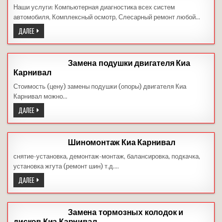
Наши услуги: Компьютерная диагностика всех систем
автомобиля, Комплексный осмотр, Слесарный ремонт любой…
ДИАГНОСТИКА
ДАЛЕЕ
И
РЕМОНТ
KIA
CARNIVAL
Замена подушки двигателя Киа
Карнивал
Стоимость (цену) замены подушки (опоры) двигателя Киа
Карнивал можно…
ЗАМЕНА
ДАЛЕЕ
ПОДУШКИ
ДВИГАТЕЛЯ
КИА
КАРНИВАЛ
Шиномонтаж Киа Карнивал
снятие-установка, демонтаж-монтаж, балансировка, подкачка,
установка жгута (ремонт шин) т.д….
ШИНОМОНТАЖ
ДАЛЕЕ
КИА
КАРНИВАЛ
Замена тормозных колодок и