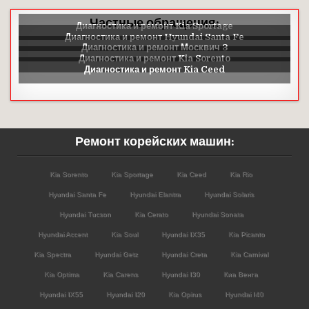
Частные обращения:
Ремонт корейских машин:
Kia Sorento
Kia Sportage
Kia Ceed
Kia Rio
Hyundai Santa Fe
Hyundai Elantra
Hyundai Solaris
Hyundai Tucson
Kia Cerato
Hyundai Sonata
Hyundai Accent
Kia Soul
Hyundai IX35
Kia Picanto
Kia Spectra
Hyundai Getz
Hyundai Creta
Kia Carnival
Kia Optima
Kia Carens
Hyundai I30
Киа Венга
Hyundai IX55
Hyundai I20
Kia Opirus
Hyundai I40