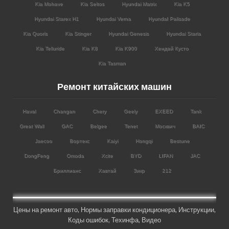
Kia Mohave
Kia Seltos
Hyundai Matrix
Kia K5
Hyundai Starex H1
Hyundai Verna
HyundaI Palisade
Kia Quoris
Kia Stinger
Hyundai Genesis
Hyundai Staria
Kia Telluride
Kia K8
Kia K900
Хендай Кусто
Kia Tasman
Ремонт китайских машин
Haval
Changan
Chery
Geely
EXEED
Tank
Great Wall
GAC
Belgee
Tenet
Москвич
BAIC
Jaecoo
Вортекс
Kaiyi
Hongqi
Bestune
DongFeng
Omoda
Xcite
BYD
LIFAN
JAC
Бриллианс
Хавтай
Зикр
212
Цены на ремонт авто
,
Нормы заправки кондиционера
,
Инструкции
,
Коды ошибок,
Техинфа
,
Видео