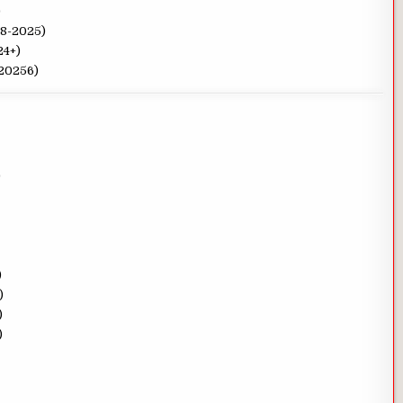
)
18-2025)
24+)
-20256)
)
)
)
)
)