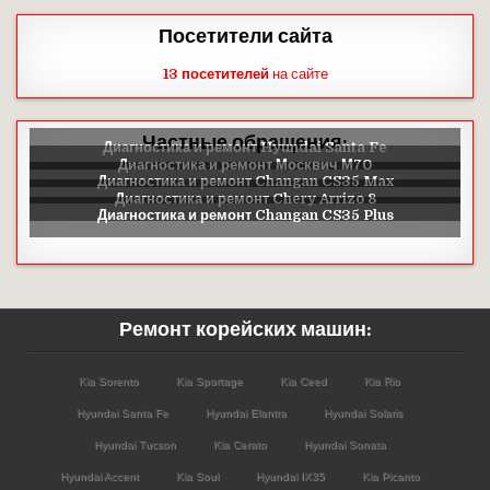
Посетители сайта
13 посетителей
на сайте
Частные обращения:
Ремонт корейских машин:
Kia Sorento
Kia Sportage
Kia Ceed
Kia Rio
Hyundai Santa Fe
Hyundai Elantra
Hyundai Solaris
Hyundai Tucson
Kia Cerato
Hyundai Sonata
Hyundai Accent
Kia Soul
Hyundai IX35
Kia Picanto