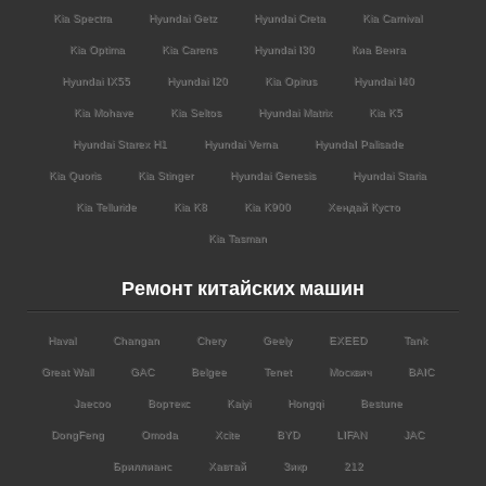
Kia Spectra
Hyundai Getz
Hyundai Creta
Kia Carnival
Kia Optima
Kia Carens
Hyundai I30
Киа Венга
Hyundai IX55
Hyundai I20
Kia Opirus
Hyundai I40
Kia Mohave
Kia Seltos
Hyundai Matrix
Kia K5
Hyundai Starex H1
Hyundai Verna
HyundaI Palisade
Kia Quoris
Kia Stinger
Hyundai Genesis
Hyundai Staria
Kia Telluride
Kia K8
Kia K900
Хендай Кусто
Kia Tasman
Ремонт китайских машин
Haval
Changan
Chery
Geely
EXEED
Tank
Great Wall
GAC
Belgee
Tenet
Москвич
BAIC
Jaecoo
Вортекс
Kaiyi
Hongqi
Bestune
DongFeng
Omoda
Xcite
BYD
LIFAN
JAC
Бриллианс
Хавтай
Зикр
212