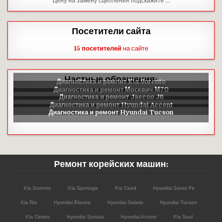
Цену на замену сцепления подскажите …
Посетители сайта
15 посетителей
на сайте
Частные обращения:
Ремонт корейских машин:
Kia Sorento
Kia Sportage
Kia Ceed
Hyundai Santa Fe
Kia Rio
Hyundai Elantra
Hyundai Solaris
Hyundai Tucson
Kia Cerato
Hyundai Sonata
Hyundai Accent
Kia Soul