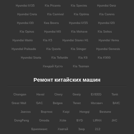
Hyundai IX35
Kia Picanto
Kia Spectra
Hyundai Getz
Hyundai Creta
Kia Carnival
Kia Optima
Kia Carens
Hyundai I30
Киа Венга
Hyundai IX55
Hyundai I20
Kia Opirus
Hyundai I40
Kia Mohave
Kia Seltos
Hyundai Matrix
Kia K5
Hyundai Starex H1
Hyundai Verna
HyundaI Palisade
Kia Quoris
Kia Stinger
Hyundai Genesis
Hyundai Staria
Kia Telluride
Kia K8
Kia K900
Хендай Кусто
Kia Tasman
Ремонт китайских машин
Changan
Haval
Chery
Geely
EXEED
Tank
Great Wall
GAC
Belgee
Tenet
Москвич
BAIC
Jaecoo
Вортекс
Kaiyi
Hongqi
Bestune
DongFeng
Omoda
Xcite
BYD
LIFAN
JAC
Бриллианс
Хавтай
Зикр
212