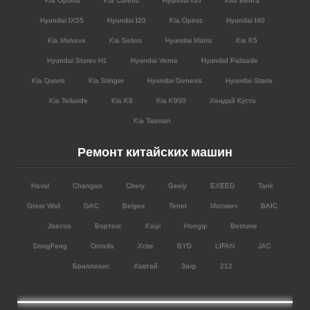
Hyundai IX55
Hyundai I20
Kia Opirus
Hyundai I40
Kia Mohave
Kia Seltos
Hyundai Matrix
Kia K5
Hyundai Starex H1
Hyundai Verna
HyundaI Palisade
Kia Quoris
Kia Stinger
Hyundai Genesis
Hyundai Staria
Kia Telluride
Kia K8
Kia K900
Хендай Кусто
Kia Tasman
Ремонт китайских машин
Haval
Changan
Chery
Geely
EXEED
Tank
Great Wall
GAC
Belgee
Tenet
Москвич
BAIC
Jaecoo
Вортекс
Kaiyi
Hongqi
Bestune
DongFeng
Omoda
Xcite
BYD
LIFAN
JAC
Бриллианс
Хавтай
Зикр
212