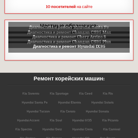
10 посетителей
на сайте
Частные обращения:
Ремонт корейских машин:
Kia Sorento
Kia Sportage
Kia Ceed
Kia Rio
Hyundai Santa Fe
Hyundai Elantra
Hyundai Solaris
Hyundai Tucson
Kia Cerato
Hyundai Sonata
Hyundai Accent
Kia Soul
Hyundai IX35
Kia Picanto
Kia Spectra
Hyundai Getz
Hyundai Creta
Kia Carnival
Kia Optima
Kia Carens
Hyundai I30
Киа Венга