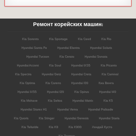
Ремонт корейских машин:
Kia Sorento
Kia Sportage
Kia Ceed
Kia Rio
Hyundai Santa Fe
Hyundai Elantra
Hyundai Solaris
Hyundai Tucson
Kia Cerato
Hyundai Sonata
Hyundai Accent
Kia Soul
Hyundai IX35
Kia Picanto
Kia Spectra
Hyundai Getz
Hyundai Creta
Kia Carnival
Kia Optima
Kia Carens
Hyundai I30
Киа Венга
Hyundai IX55
Hyundai I20
Kia Opirus
Hyundai I40
Kia Mohave
Kia Seltos
Hyundai Matrix
Kia K5
Hyundai Starex H1
Hyundai Verna
HyundaI Palisade
Kia Quoris
Kia Stinger
Hyundai Genesis
Hyundai Staria
Kia Telluride
Kia K8
Kia K900
Хендай Кусто
Kia Tasman