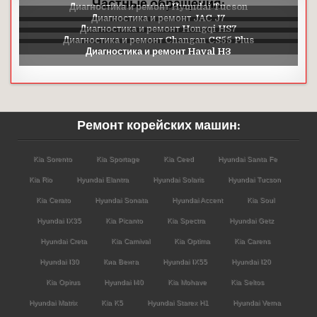
Частные обращения:
Ремонт корейских машин:
Kia Sorento
Kia Sportage
Kia Ceed
Hyundai Santa Fe
Kia Rio
Hyundai Elantra
Hyundai Solaris
Hyundai Tucson
Kia Cerato
Hyundai Sonata
Hyundai Accent
Kia Soul
Hyundai IX35
Kia Picanto
Kia Spectra
Hyundai Getz
Hyundai Creta
Kia Carnival
Kia Optima
Kia Carens
Hyundai I30
Киа Венга
Hyundai IX55
Hyundai I20
Kia Opirus
Hyundai I40
Kia Mohave
Kia Seltos
Hyundai Matrix
Kia K5
Hyundai Starex H1
Hyundai Verna