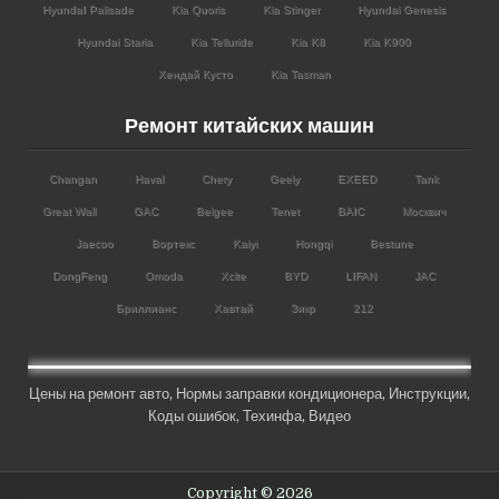
HyundaI Palisade
Kia Quoris
Kia Stinger
Hyundai Genesis
Hyundai Staria
Kia Telluride
Kia K8
Kia K900
Хендай Кусто
Kia Tasman
Ремонт китайских машин
Changan
Haval
Chery
Geely
EXEED
Tank
Great Wall
GAC
Belgee
Tenet
BAIC
Москвич
Jaecoo
Вортекс
Kaiyi
Hongqi
Bestune
DongFeng
Omoda
Xcite
BYD
LIFAN
JAC
Бриллианс
Хавтай
Зикр
212
Цены на ремонт авто
,
Нормы заправки кондиционера
,
Инструкции
,
Коды ошибок,
Техинфа
,
Видео
Copyright © 2026