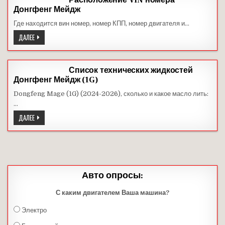
Расположение VIN номера
Донгфенг Мейдж
Где находится вин номер, номер КПП, номер двигателя и…
РАСПОЛОЖЕНИЕ
ДАЛЕЕ
VIN
НОМЕРА
ДОНГФЕНГ
МЕЙДЖ
Список технических жидкостей
Донгфенг Мейдж (1G)
Dongfeng Mage (1G) (2024-2026), сколько и какое масло лить:
…
СПИСОК
ДАЛЕЕ
ТЕХНИЧЕСКИХ
ЖИДКОСТЕЙ
ДОНГФЕНГ
МЕЙДЖ
(1G)
Авто опросы:
С каким двигателем Ваша машина?
Электро