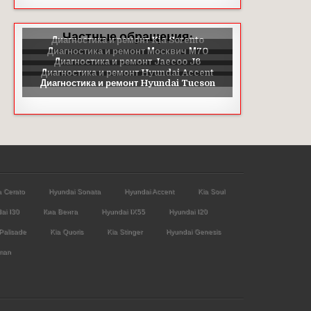
Частные обращения:
a Cerato
Hyundai Sonata
Hyundai Accent
Kia Soul
ai I30
Киа Венга
Hyundai IX55
Hyundai I20
Palisade
Kia Quoris
Kia Stinger
Hyundai Genesis
man