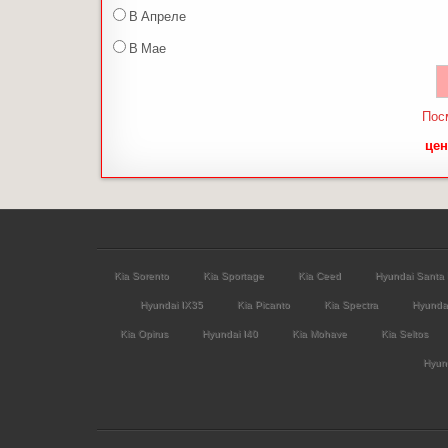
В Апреле
В Мае
Пос
цен
Kia Sorento
Kia Sportage
Kia Ceed
Hyundai Santa
Hyundai IX35
Kia Picanto
Kia Spectra
Hyunda
Kia Opirus
Hyundai I40
Kia Mohave
Kia Seltos
Hyund