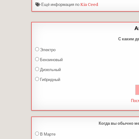
Ещё информация по
Kia Ceed
А
С каким д
Электро
Бензиновый
Дизельный
Гибридный
Пос
Когда вы обычно м
В Марте