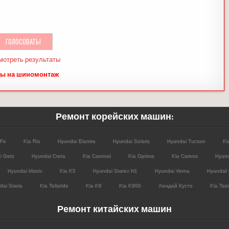
мотреть результаты
ы на шиномонтаж
Ремонт корейских машин:
 Fe
Kia Rio
Hyundai Elantra
Hyundai Solaris
Hyundai Tucson
Ki
i Getz
Hyundai Creta
Kia Carnival
Kia Optima
Kia Carens
Hyund
Hyundai Matrix
Kia K5
Hyundai Starex H1
Hyundai Verna
HyundaI 
ai Staria
Kia Telluride
Kia K8
Kia K900
Хендай Кусто
Kia Tas
Ремонт китайских машин