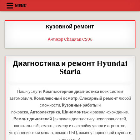
Skip
MENU
to
content
Кузовной ремонт
Антикор Changan CS95
Диагностика и ремонт Hyundai
Staria
Наши услуги:
Компьютерная диагностика
всех систем
автомобиля,
Комплексный осмотр,
Слесарный ремонт
любой
сложности,
Кузовные работы
и
покраска,
Автоэлектрика,
Шиномонтаж
и развал-схождение,
Ремонт двигателей
(включая диагностику неисправностей,
капитальный ремонт, замену и настройку узлов и агрегатов,
устранение течи масла, ремонт ГБЦ, замену поршневой группы и
коленвала).