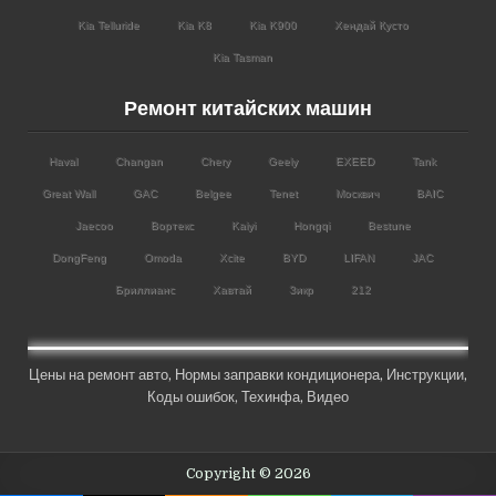
Kia Telluride
Kia K8
Kia K900
Хендай Кусто
Kia Tasman
Ремонт китайских машин
Haval
Changan
Chery
Geely
EXEED
Tank
Great Wall
GAC
Belgee
Tenet
Москвич
BAIC
Jaecoo
Вортекс
Kaiyi
Hongqi
Bestune
DongFeng
Omoda
Xcite
BYD
LIFAN
JAC
Бриллианс
Хавтай
Зикр
212
Цены на ремонт авто
,
Нормы заправки кондиционера
,
Инструкции
,
Коды ошибок,
Техинфа
,
Видео
Copyright © 2026