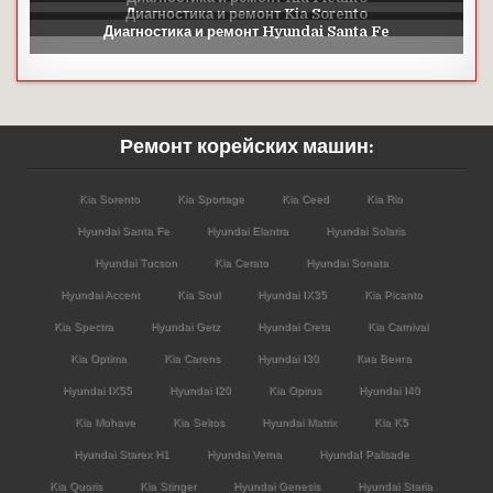
Ремонт корейских машин:
Kia Sorento
Kia Sportage
Kia Ceed
Kia Rio
Hyundai Santa Fe
Hyundai Elantra
Hyundai Solaris
Hyundai Tucson
Kia Cerato
Hyundai Sonata
Hyundai Accent
Kia Soul
Hyundai IX35
Kia Picanto
Kia Spectra
Hyundai Getz
Hyundai Creta
Kia Carnival
Kia Optima
Kia Carens
Hyundai I30
Киа Венга
Hyundai IX55
Hyundai I20
Kia Opirus
Hyundai I40
Kia Mohave
Kia Seltos
Hyundai Matrix
Kia K5
Hyundai Starex H1
Hyundai Verna
HyundaI Palisade
Kia Quoris
Kia Stinger
Hyundai Genesis
Hyundai Staria