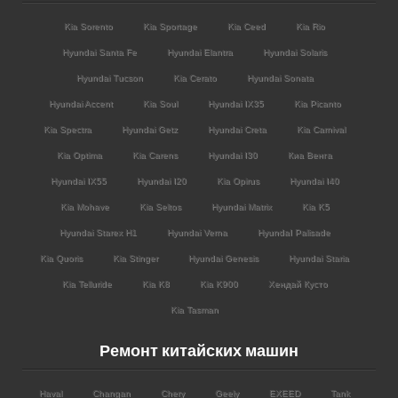
Kia Sorento
Kia Sportage
Kia Ceed
Kia Rio
Hyundai Santa Fe
Hyundai Elantra
Hyundai Solaris
Hyundai Tucson
Kia Cerato
Hyundai Sonata
Hyundai Accent
Kia Soul
Hyundai IX35
Kia Picanto
Kia Spectra
Hyundai Getz
Hyundai Creta
Kia Carnival
Kia Optima
Kia Carens
Hyundai I30
Киа Венга
Hyundai IX55
Hyundai I20
Kia Opirus
Hyundai I40
Kia Mohave
Kia Seltos
Hyundai Matrix
Kia K5
Hyundai Starex H1
Hyundai Verna
HyundaI Palisade
Kia Quoris
Kia Stinger
Hyundai Genesis
Hyundai Staria
Kia Telluride
Kia K8
Kia K900
Хендай Кусто
Kia Tasman
Ремонт китайских машин
Haval
Changan
Chery
Geely
EXEED
Tank