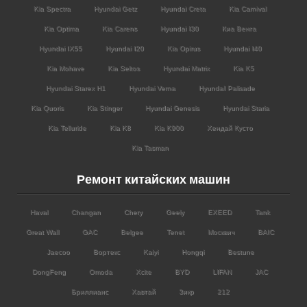
Kia Spectra
Hyundai Getz
Hyundai Creta
Kia Carnival
Kia Optima
Kia Carens
Hyundai I30
Киа Венга
Hyundai IX55
Hyundai I20
Kia Opirus
Hyundai I40
Kia Mohave
Kia Seltos
Hyundai Matrix
Kia K5
Hyundai Starex H1
Hyundai Verna
HyundaI Palisade
Kia Quoris
Kia Stinger
Hyundai Genesis
Hyundai Staria
Kia Telluride
Kia K8
Kia K900
Хендай Кусто
Kia Tasman
Ремонт китайских машин
Haval
Changan
Chery
Geely
EXEED
Tank
Great Wall
GAC
Belgee
Tenet
Москвич
BAIC
Jaecoo
Вортекс
Kaiyi
Hongqi
Bestune
DongFeng
Omoda
Xcite
BYD
LIFAN
JAC
Бриллианс
Хавтай
Зикр
212