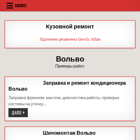
Skip
MENU
to
content
Кузовной ремонт
Удаление ржавчины Geely Atlas
Вольво
Примеры работ:
Заправка и ремонт кондиционера
Вольво
Заправка фреоном, маслом, диагностика работы, проверка
системы на утечку…
ЗАПРАВКА
ДАЛЕЕ
И
РЕМОНТ
КОНДИЦИОНЕРА
ВОЛЬВО
Шиномонтаж Вольво