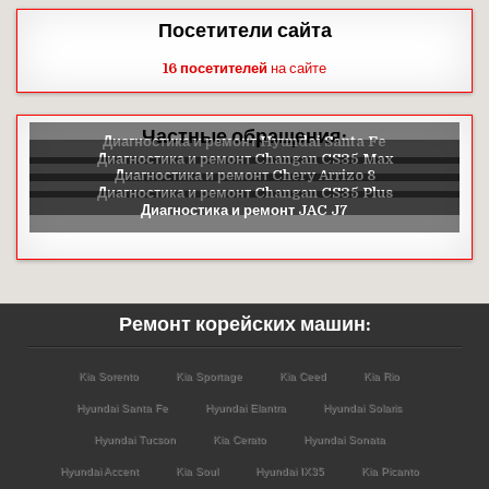
Посетители сайта
16 посетителей
на сайте
Частные обращения:
Ремонт корейских машин:
Kia Sorento
Kia Sportage
Kia Ceed
Kia Rio
Hyundai Santa Fe
Hyundai Elantra
Hyundai Solaris
Hyundai Tucson
Kia Cerato
Hyundai Sonata
Hyundai Accent
Kia Soul
Hyundai IX35
Kia Picanto