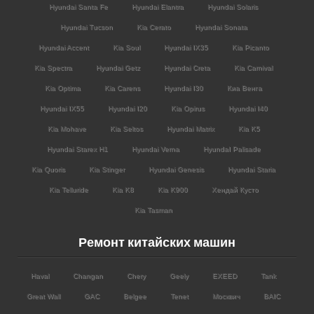
Hyundai Santa Fe
Hyundai Elantra
Hyundai Solaris
Hyundai Tucson
Kia Cerato
Hyundai Sonata
Hyundai Accent
Kia Soul
Hyundai IX35
Kia Picanto
Kia Spectra
Hyundai Getz
Hyundai Creta
Kia Carnival
Kia Optima
Kia Carens
Hyundai I30
Киа Венга
Hyundai IX55
Hyundai I20
Kia Opirus
Hyundai I40
Kia Mohave
Kia Seltos
Hyundai Matrix
Kia K5
Hyundai Starex H1
Hyundai Verna
HyundaI Palisade
Kia Quoris
Kia Stinger
Hyundai Genesis
Hyundai Staria
Kia Telluride
Kia K8
Kia K900
Хендай Кусто
Kia Tasman
Ремонт китайских машин
Haval
Changan
Chery
Geely
EXEED
Tank
Great Wall
GAC
Belgee
Tenet
Москвич
BAIC