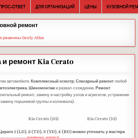
ПРОС-ОТВЕТ
ДЛЯ ОРГАНИЗАЦИЙ
ЦЕНЫ
КУЗОВНОЙ РЕ
овной ремонт
е ржавчины Geely Atlas
 и ремонт Kia Cerato
тем автомобиля,
Комплексный осмотр,
Слесарный ремонт
любой
втоэлектрика,
Шиномонтаж
и развал-схождение,
Ремонт
питальный ремонт, замену и настройку узлов и агрегатов, устранение
 замену поршневой группы и коленвала).
Kia Cerato (2G)
Kia Cerato (1G)
ерато 1 (LD), 2 (TD), 3 (YD), 4 (BD) можно уточнить у мастера