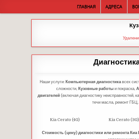
Skip
ГЛАВНАЯ
АДРЕСА
ВО
to
content
Куз
Удалени
Диагностика
Наши услуги:
Компьютерная диагностика
всех сис
сложности,
Кузовные работы
и покраска,
А
двигателей
(включая диагностику неисправностей, ка
течи масла, ремонт ГБЦ,
Kia Cerato (4G)
Kia Cerato (3G)
Стоимость (цену) диагностики или ремонта Киа Ц