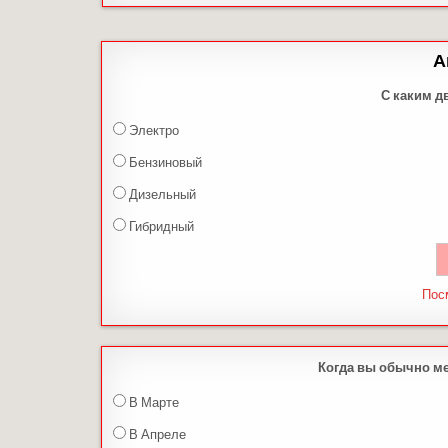
А
С каким д
Электро
Бензиновый
Дизельный
Гибридный
Пос
Когда вы обычно м
В Марте
В Апреле