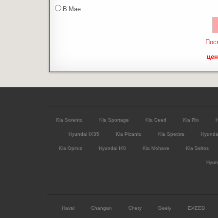
В Мае
Пос
цен
Kia Sorento
Kia Sportage
Kia Ceed
Kia Rio
H
Hyundai IX35
Kia Picanto
Kia Spectra
Hyunda
Kia Opirus
Hyundai I40
Kia Mohave
Kia Seltos
Hyund
Haval
Changan
Chery
Geely
EXEED