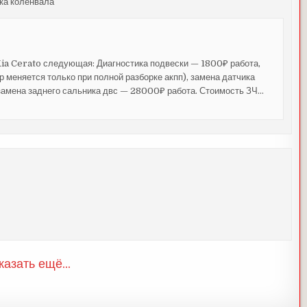
ика коленвала
Kia Cerato следующая: Диагностика подвески — 1800₽ работа,
 меняется только при полной разборке акпп), замена датчика
замена заднего сальника двс — 28000₽ работа. Стоимость ЗЧ
…
казать ещё...