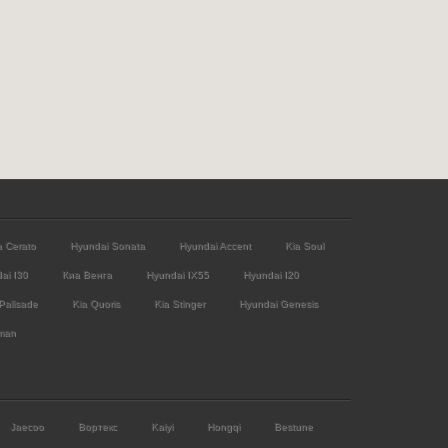
a Cerato
Hyundai Sonata
Hyundai Accent
Kia Soul
ai I30
Киа Венга
Hyundai IX55
Hyundai I20
Palisade
Kia Quoris
Kia Stinger
Hyundai Genesis
man
Jaecoo
Вортекс
Kaiyi
Hongqi
Bestune