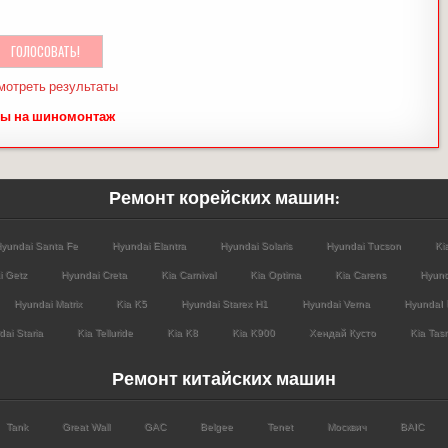
мотреть результаты
ы на шиномонтаж
Ремонт корейских машин:
yundai Santa Fe
Hyundai Elantra
Hyundai Solaris
Hyundai Tucson
Ki
i Getz
Hyundai Creta
Kia Carnival
Kia Optima
Kia Carens
Hyund
Hyundai Matrix
Kia K5
Hyundai Starex H1
Hyundai Verna
HyundaI 
ai Staria
Kia Telluride
Kia K8
Kia K900
Хендай Кусто
Kia Tas
Ремонт китайских машин
Tank
Great Wall
GAC
Belgee
Tenet
Москвич
BAIC