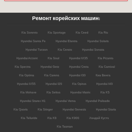
Ремонт корейских машин:
Kia Sorento
Kia Sportage
Kia Ceed
Kia Rio
Hyundai Santa Fe
Hyundai Elantra
Hyundai Solaris
Hyundai Tucson
Kia Cerato
Hyundai Sonata
Hyundai Accent
Kia Soul
Hyundai IX35
Kia Picanto
Kia Spectra
Hyundai Getz
Hyundai Creta
Kia Carnival
Kia Optima
Kia Carens
Hyundai I30
Киа Венга
Hyundai IX55
Hyundai I20
Kia Opirus
Hyundai I40
Kia Mohave
Kia Seltos
Hyundai Matrix
Kia K5
Hyundai Starex H1
Hyundai Verna
HyundaI Palisade
Kia Quoris
Kia Stinger
Hyundai Genesis
Hyundai Staria
Kia Telluride
Kia K8
Kia K900
Хендай Кусто
Kia Tasman