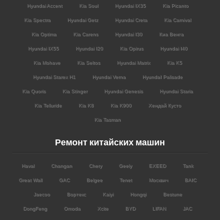
Hyundai Accent
Kia Soul
Hyundai IX35
Kia Picanto
Kia Spectra
Hyundai Getz
Hyundai Creta
Kia Carnival
Kia Optima
Kia Carens
Hyundai I30
Киа Венга
Hyundai IX55
Hyundai I20
Kia Opirus
Hyundai I40
Kia Mohave
Kia Seltos
Hyundai Matrix
Kia K5
Hyundai Starex H1
Hyundai Verna
HyundaI Palisade
Kia Quoris
Kia Stinger
Hyundai Genesis
Hyundai Staria
Kia Telluride
Kia K8
Kia K900
Хендай Кусто
Kia Tasman
Ремонт китайских машин
Haval
Changan
Chery
Geely
EXEED
Tank
Great Wall
GAC
Belgee
Tenet
Москвич
BAIC
Jaecoo
Вортекс
Kaiyi
Hongqi
Bestune
DongFeng
Omoda
Xcite
BYD
LIFAN
JAC