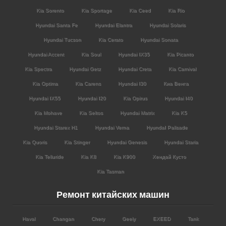
Kia Sorento
Kia Sportage
Kia Ceed
Kia Rio
Hyundai Santa Fe
Hyundai Elantra
Hyundai Solaris
Hyundai Tucson
Kia Cerato
Hyundai Sonata
Hyundai Accent
Kia Soul
Hyundai IX35
Kia Picanto
Kia Spectra
Hyundai Getz
Hyundai Creta
Kia Carnival
Kia Optima
Kia Carens
Hyundai I30
Киа Венга
Hyundai IX55
Hyundai I20
Kia Opirus
Hyundai I40
Kia Mohave
Kia Seltos
Hyundai Matrix
Kia K5
Hyundai Starex H1
Hyundai Verna
HyundaI Palisade
Kia Quoris
Kia Stinger
Hyundai Genesis
Hyundai Staria
Kia Telluride
Kia K8
Kia K900
Хендай Кусто
Kia Tasman
Ремонт китайских машин
Haval
Changan
Chery
Geely
EXEED
Tank