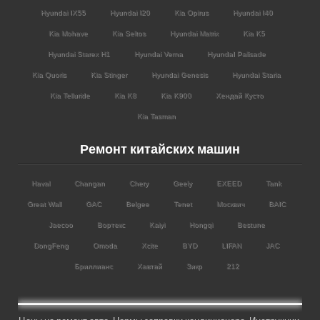
Hyundai IX55
Hyundai I20
Kia Opirus
Hyundai I40
Kia Mohave
Kia Seltos
Hyundai Matrix
Kia K5
Hyundai Starex H1
Hyundai Verna
HyundaI Palisade
Kia Quoris
Kia Stinger
Hyundai Genesis
Hyundai Staria
Kia Telluride
Kia K8
Kia K900
Хендай Кусто
Kia Tasman
Ремонт китайских машин
Haval
Changan
Chery
Geely
EXEED
Tank
Great Wall
GAC
Belgee
Tenet
Москвич
BAIC
Jaecoo
Вортекс
Kaiyi
Hongqi
Bestune
DongFeng
Omoda
Xcite
BYD
LIFAN
JAC
Бриллианс
Хавтай
Зикр
212