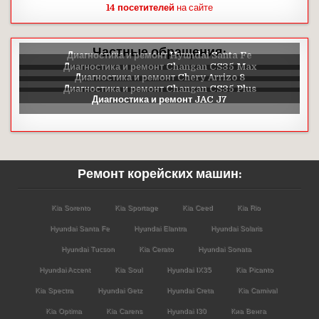
14 посетителей
на сайте
Частные обращения:
Ремонт корейских машин:
Kia Sorento
Kia Sportage
Kia Ceed
Kia Rio
Hyundai Santa Fe
Hyundai Elantra
Hyundai Solaris
Hyundai Tucson
Kia Cerato
Hyundai Sonata
Hyundai Accent
Kia Soul
Hyundai IX35
Kia Picanto
Kia Spectra
Hyundai Getz
Hyundai Creta
Kia Carnival
Kia Optima
Kia Carens
Hyundai I30
Киа Венга