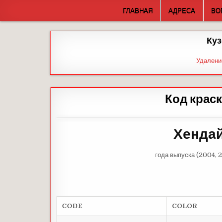
Skip
ГЛАВНАЯ
АДРЕСА
ВО
to
content
Куз
Удалени
Код крас
Хендай
года выпуска (2004, 
CODE
COLOR