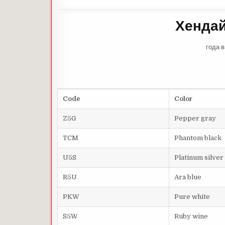
Хендай
года 
Code
Color
Z5G
Pepper gray
TCM
Phantom black
U5S
Platinum silver
R5U
Ara blue
PKW
Pure white
S5W
Ruby wine