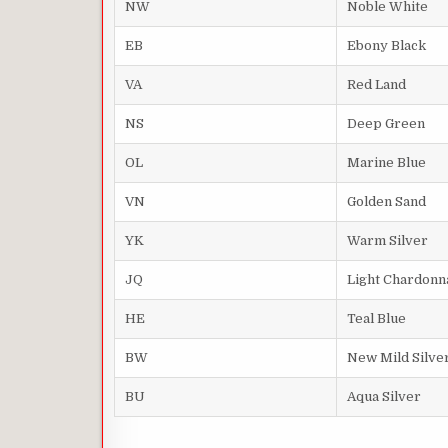
NW
Noble White
EB
Ebony Black
VA
Red Land
NS
Deep Green
OL
Marine Blue
VN
Golden Sand
YK
Warm Silver
JQ
Light Chardonn
HE
Teal Blue
BW
New Mild Silve
BU
Aqua Silver