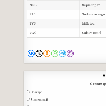
NN5
Sepia topaz
SA5
Sedona orange
TY5
Milk tea
VG5
Galaxy pearl
А
С каким д
Электро
Бензиновый