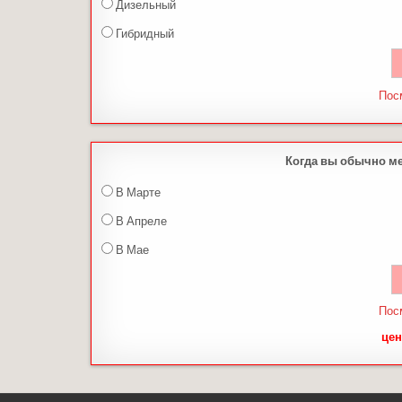
Дизельный
Гибридный
Пос
Когда вы обычно м
В Марте
В Апреле
В Мае
Пос
цен