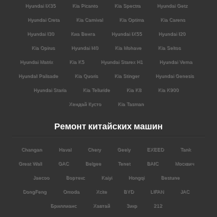
Hyundai IX35
Kia Picanto
Kia Spectra
Hyundai Getz
Hyundai Creta
Kia Carnival
Kia Optima
Kia Carens
Hyundai I30
Киа Венга
Hyundai IX55
Hyundai I20
Kia Opirus
Hyundai I40
Kia Mohave
Kia Seltos
Hyundai Matrix
Kia K5
Hyundai Starex H1
Hyundai Verna
HyundaI Palisade
Kia Quoris
Kia Stinger
Hyundai Genesis
Hyundai Staria
Kia Telluride
Kia K8
Kia K900
Хендай Кусто
Kia Tasman
Ремонт китайских машин
Changan
Haval
Chery
Geely
EXEED
Tank
Great Wall
GAC
Belgee
Tenet
BAIC
Москвич
Jaecoo
Вортекс
Kaiyi
Hongqi
Bestune
DongFeng
Omoda
Xcite
BYD
LIFAN
JAC
Бриллианс
Хавтай
Зикр
212