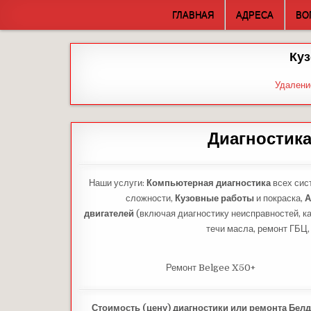
Skip
ГЛАВНАЯ
АДРЕСА
ВО
to
content
Куз
Удалени
Диагностика
Наши услуги:
Компьютерная диагностика
всех сис
сложности,
Кузовные работы
и покраска,
А
двигателей
(включая диагностику неисправностей, ка
течи масла, ремонт ГБЦ,
Ремонт Belgee X50+
Стоимость (цену) диагностики или ремонта Белд