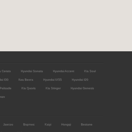
a Cerato
Hyundai Sonata
Hyundai Accent
Kia Soul
ai I30
Киа Венга
Hyundai IX55
Hyundai I20
Palisade
Kia Quoris
Kia Stinger
Hyundai Genesis
man
Jaecoo
Вортекс
Kaiyi
Hongqi
Bestune