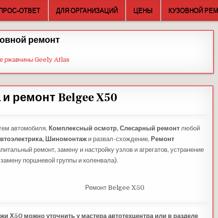
ПРОС-ОТВЕТ
ДЛЯ ОРГАНИЗАЦИЙ
ЦЕНЫ
КУЗОВНОЙ РЕ
овной ремонт
е ржавчины Geely Atlas
 и ремонт Belgee X50
тем автомобиля,
Комплексный осмотр,
Слесарный ремонт
любой
втоэлектрика,
Шиномонтаж
и развал-схождение,
Ремонт
питальный ремонт, замену и настройку узлов и агрегатов, устранение
 замену поршневой группы и коленвала).
Ремонт Belgee X50
жи Х50 можно уточнить у мастера автотехцентра или в разделе