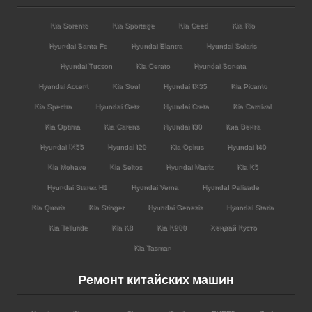
Kia Sorento
Kia Sportage
Kia Ceed
Kia Rio
Hyundai Santa Fe
Hyundai Elantra
Hyundai Solaris
Hyundai Tucson
Kia Cerato
Hyundai Sonata
Hyundai Accent
Kia Soul
Hyundai IX35
Kia Picanto
Kia Spectra
Hyundai Getz
Hyundai Creta
Kia Carnival
Kia Optima
Kia Carens
Hyundai I30
Киа Венга
Hyundai IX55
Hyundai I20
Kia Opirus
Hyundai I40
Kia Mohave
Kia Seltos
Hyundai Matrix
Kia K5
Hyundai Starex H1
Hyundai Verna
HyundaI Palisade
Kia Quoris
Kia Stinger
Hyundai Genesis
Hyundai Staria
Kia Telluride
Kia K8
Kia K900
Хендай Кусто
Kia Tasman
Ремонт китайских машин