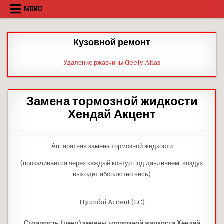
Skip
MENU
to
content
Кузовной ремонт
Удаление ржавчины Geely Atlas
Замена тормозной жидкости
Хендай Акцент
Аппаратная замена тормозной жидкости
(прокачивается через каждый контур под давлением, воздух
выходит абсолютно весь)
Hyundai Accent (LC)
Стоимость (цену) замены тормозной жидкости Хендай