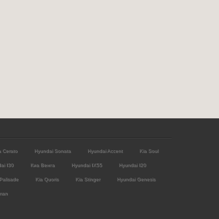
a Cerato
Hyundai Sonata
Hyundai Accent
Kia Soul
ai I30
Киа Венга
Hyundai IX55
Hyundai I20
Palisade
Kia Quoris
Kia Stinger
Hyundai Genesis
man