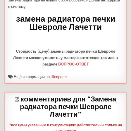
замена радиатора на новый, сборка обратно и долив антифриза
в систему
замена радиатора печки
Шевроле Лачетти
Стоимость (цену) замены
радиатора печки Шевроле
Лачетти
можно уточнить у мастера автотехцентра или в
разделе
ВОПРОС-ОТВЕТ
Ещё информация по
Шевроле
2 комментариев для “
Замена
радиатора печки Шевроле
Лачетти
”
*все цены указанные в консультациях действительны только на
дату ответа