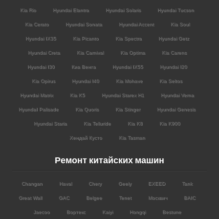
Kia Rio
Hyundai Elantra
Hyundai Solaris
Hyundai Tucson
Kia Cerato
Hyundai Sonata
Hyundai Accent
Kia Soul
Hyundai IX35
Kia Picanto
Kia Spectra
Hyundai Getz
Hyundai Creta
Kia Carnival
Kia Optima
Kia Carens
Hyundai I30
Киа Венга
Hyundai IX55
Hyundai I20
Kia Opirus
Hyundai I40
Kia Mohave
Kia Seltos
Hyundai Matrix
Kia K5
Hyundai Starex H1
Hyundai Verna
HyundaI Palisade
Kia Quoris
Kia Stinger
Hyundai Genesis
Hyundai Staria
Kia Telluride
Kia K8
Kia K900
Хендай Кусто
Kia Tasman
Ремонт китайских машин
Changan
Haval
Chery
Geely
EXEED
Tank
Great Wall
GAC
Belgee
Tenet
Москвич
BAIC
Jaecoo
Вортекс
Kaiyi
Hongqi
Bestune