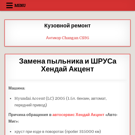
Skip
MENU
to
content
Кузовной ремонт
Антикор Changan CS95
Замена пыльника и ШРУСа
Хендай Акцент
Машина:
Hyundai Accent (LC) 2005 (1.5л. бензин, автомат,
передний привод)
Причина обращения в
автосервис Хендай Акцент
«Авто-
Миг»:
хруст при езде в поворотах (пробег 315000 км)