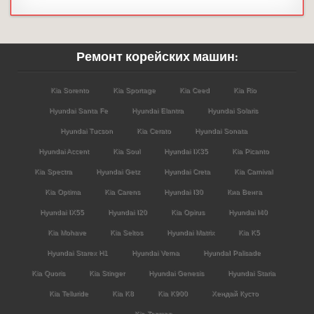
Ремонт корейских машин:
Kia Sorento
Kia Sportage
Kia Ceed
Kia Rio
Hyundai Santa Fe
Hyundai Elantra
Hyundai Solaris
Hyundai Tucson
Kia Cerato
Hyundai Sonata
Hyundai Accent
Kia Soul
Hyundai IX35
Kia Picanto
Kia Spectra
Hyundai Getz
Hyundai Creta
Kia Carnival
Kia Optima
Kia Carens
Hyundai I30
Киа Венга
Hyundai IX55
Hyundai I20
Kia Opirus
Hyundai I40
Kia Mohave
Kia Seltos
Hyundai Matrix
Kia K5
Hyundai Starex H1
Hyundai Verna
HyundaI Palisade
Kia Quoris
Kia Stinger
Hyundai Genesis
Hyundai Staria
Kia Telluride
Kia K8
Kia K900
Хендай Кусто
Kia Tasman