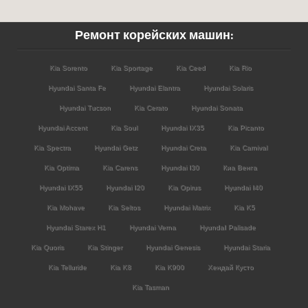
Ремонт корейских машин:
Kia Sorento
Kia Sportage
Kia Ceed
Kia Rio
Hyundai Santa Fe
Hyundai Elantra
Hyundai Solaris
Hyundai Tucson
Kia Cerato
Hyundai Sonata
Hyundai Accent
Kia Soul
Hyundai IX35
Kia Picanto
Kia Spectra
Hyundai Getz
Hyundai Creta
Kia Carnival
Kia Optima
Kia Carens
Hyundai I30
Киа Венга
Hyundai IX55
Hyundai I20
Kia Opirus
Hyundai I40
Kia Mohave
Kia Seltos
Hyundai Matrix
Kia K5
Hyundai Starex H1
Hyundai Verna
HyundaI Palisade
Kia Quoris
Kia Stinger
Hyundai Genesis
Hyundai Staria
Kia Telluride
Kia K8
Kia K900
Хендай Кусто
Kia Tasman