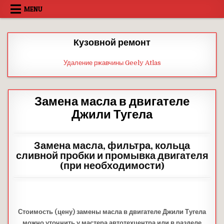
Skip
MENU
to
content
Кузовной ремонт
Удаление ржавчины Geely Atlas
Замена масла в двигателе
Джили Тугела
Замена масла, фильтра, кольца
сливной пробки и промывка двигателя
(при необходимости)
Стоимость (цену)
замены масла в двигателе Джили Тугела
можно уточнить у мастера автотехцентра или в разделе