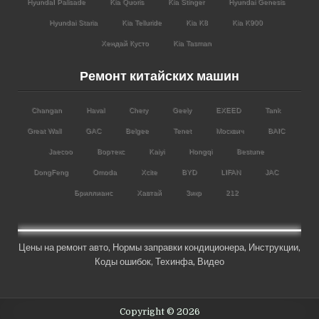
HyundaI Palisade
Kia Quoris
Kia Stinger
Hyundai Genesis
Hyundai Staria
Kia Telluride
Kia K8
Kia K900
Хендай Кусто
Kia Tasman
Ремонт китайских машин
Changan
Haval
Chery
Geely
EXEED
Tank
Great Wall
GAC
Belgee
Tenet
Москвич
BAIC
Jaecoo
Вортекс
Kaiyi
Hongqi
Bestune
DongFeng
Omoda
Xcite
BYD
LIFAN
JAC
Бриллианс
Хавтай
Зикр
212
Цены на ремонт авто
,
Нормы заправки кондиционера
,
Инструкции
,
Коды ошибок,
Техинфа
,
Видео
Copyright © 2026