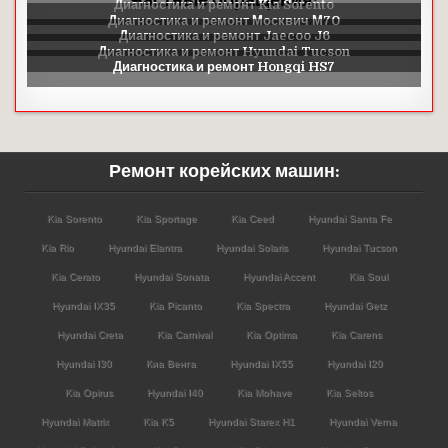
Частные обращения:
Ремонт корейских машин:
Kia Sorento
Kia Sportage
Kia Ceed
Hyundai Santa Fe
Kia Rio
Hyundai Elantra
Hyundai Solaris
Hyundai Tucson
Kia Cerato
Hyundai Sonata
Hyundai Accent
Kia Soul
Hyundai IX35
Kia Picanto
Kia Spectra
Hyundai Getz
Hyundai Creta
Kia Carnival
Kia Optima
Kia Carens
Hyundai I30
Киа Венга
Hyundai IX55
Hyundai I20
Kia Opirus
Hyundai I40
Kia Mohave
Kia Seltos
Hyundai Matrix
Kia K5
Hyundai Starex H1
Hyundai Verna