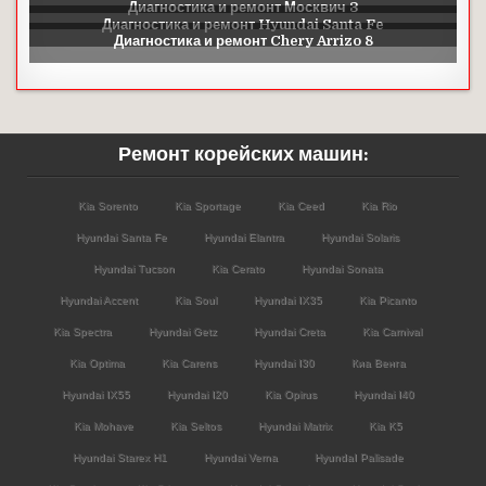
Ремонт корейских машин:
Kia Sorento
Kia Sportage
Kia Ceed
Kia Rio
Hyundai Santa Fe
Hyundai Elantra
Hyundai Solaris
Hyundai Tucson
Kia Cerato
Hyundai Sonata
Hyundai Accent
Kia Soul
Hyundai IX35
Kia Picanto
Kia Spectra
Hyundai Getz
Hyundai Creta
Kia Carnival
Kia Optima
Kia Carens
Hyundai I30
Киа Венга
Hyundai IX55
Hyundai I20
Kia Opirus
Hyundai I40
Kia Mohave
Kia Seltos
Hyundai Matrix
Kia K5
Hyundai Starex H1
Hyundai Verna
HyundaI Palisade