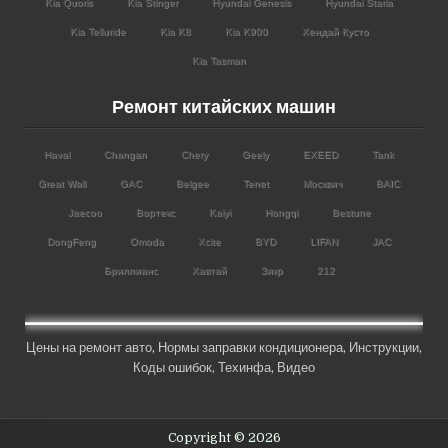
Kia Quoris
Kia Stinger
Hyundai Genesis
Hyundai Staria
Kia Telluride
Kia K8
Kia K900
Хендай Кусто
Kia Tasman
Ремонт китайских машин
Haval
Changan
Chery
Geely
EXEED
Tank
Great Wall
GAC
Belgee
Tenet
Москвич
BAIC
Jaecoo
Вортекс
Kaiyi
Hongqi
Bestune
DongFeng
Omoda
Xcite
BYD
LIFAN
JAC
Бриллианс
Хавтай
Зикр
212
Цены на ремонт авто
,
Нормы заправки кондиционера
,
Инструкции
,
Коды ошибок,
Техинфа
,
Видео
Copyright © 2026