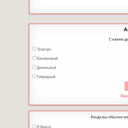
А
С каким д
Электро
Бензиновый
Дизельный
Гибридный
Пос
Когда вы обычно м
В Марте