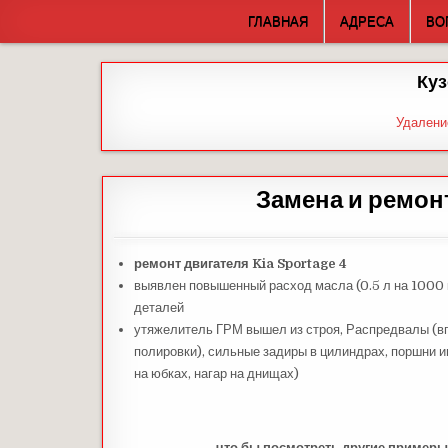
Skip
ГЛАВНАЯ
АДРЕСА
ВО
to
content
Куз
Удалени
Замена и ремонт
ремонт двигателя Kia Sportage 4
выявлен повышенный расход масла (0.5 л на 1000 
деталей
утяжелитель ГРМ вышел из строя, Распредвалы (вп
полировки), сильные задиры в цилиндрах, поршни 
на юбках, нагар на днищах)
что бы посмотреть другие примеры