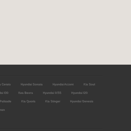
a Cerato
Hyundai Sonata
Hyundai Accent
Kia Soul
ai I30
Киа Венга
Hyundai IX55
Hyundai I20
Palisade
Kia Quoris
Kia Stinger
Hyundai Genesis
man