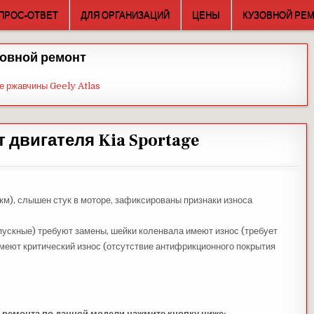
ПРОС-ОТВЕТ
ДЛЯ ОРГАНИЗАЦИЙ
ЦЕНЫ
КУЗОВНОЙ РЕ
овной ремонт
е ржавчины Geely Atlas
 двигателя Kia Sportage
км), слышен стук в моторе, зафиксированы признаки износа
ускные) требуют замены, шейки коленвала имеют износ (требует
имеют критический износ (отсутствие антифрикционного покрытия
 ремонта по данной модели нажмите кнопку ниже: