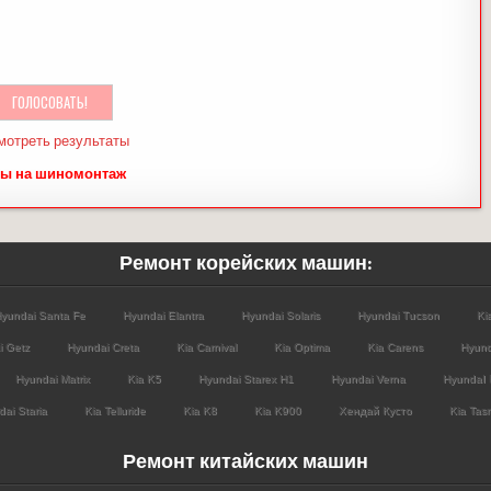
мотреть результаты
ы на шиномонтаж
Ремонт корейских машин:
yundai Santa Fe
Hyundai Elantra
Hyundai Solaris
Hyundai Tucson
Ki
i Getz
Hyundai Creta
Kia Carnival
Kia Optima
Kia Carens
Hyund
Hyundai Matrix
Kia K5
Hyundai Starex H1
Hyundai Verna
HyundaI 
ai Staria
Kia Telluride
Kia K8
Kia K900
Хендай Кусто
Kia Tas
Ремонт китайских машин