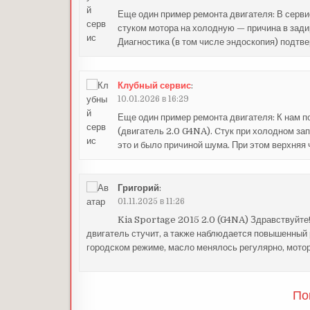
Еще один пример ремонта двигателя: В серви
стуком мотора на холодную — причина в зад
Диагностика (в том числе эндоскопия) подтв
Клубный сервис
:
10.01.2026 в 16:29
Еще один пример ремонта двигателя: К нам по
(двигатель 2.0 G4NA). Cтук при холодном за
это и было причиной шума. При этом верхняя 
Григорий
:
01.11.2025 в 11:26
Kia Sportage 2015 2.0 (G4NA) Здравствуйте!
двигатель стучит, а также наблюдается повышенны
городском режиме, масло менялось регулярно, мотор 
По