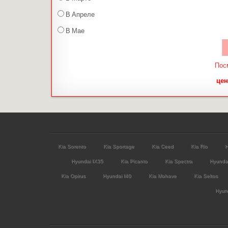
В Апреле
В Мае
Пос
цен
Kia Sorento
Kia Sportage
Kia Ceed
Kia Rio
H
Hyundai IX35
Kia Picanto
Kia Spectra
Hyunda
Kia Opirus
Hyundai I40
Kia Mohave
Kia Seltos
Hyund