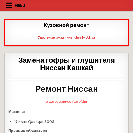
Skip
MENU
to
content
Кузовной ремонт
Удаление ржавчины Geely Atlas
Замена гофры и глушителя
Ниссан Кашкай
Ремонт Ниссан
в автосервисе АвтоМиг
Машина:
Nissan Qashqai 2008
Причина обращения: