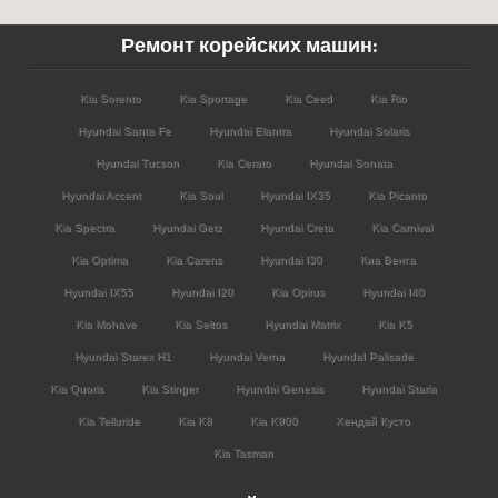
Ремонт корейских машин:
Kia Sorento
Kia Sportage
Kia Ceed
Kia Rio
Hyundai Santa Fe
Hyundai Elantra
Hyundai Solaris
Hyundai Tucson
Kia Cerato
Hyundai Sonata
Hyundai Accent
Kia Soul
Hyundai IX35
Kia Picanto
Kia Spectra
Hyundai Getz
Hyundai Creta
Kia Carnival
Kia Optima
Kia Carens
Hyundai I30
Киа Венга
Hyundai IX55
Hyundai I20
Kia Opirus
Hyundai I40
Kia Mohave
Kia Seltos
Hyundai Matrix
Kia K5
Hyundai Starex H1
Hyundai Verna
HyundaI Palisade
Kia Quoris
Kia Stinger
Hyundai Genesis
Hyundai Staria
Kia Telluride
Kia K8
Kia K900
Хендай Кусто
Kia Tasman