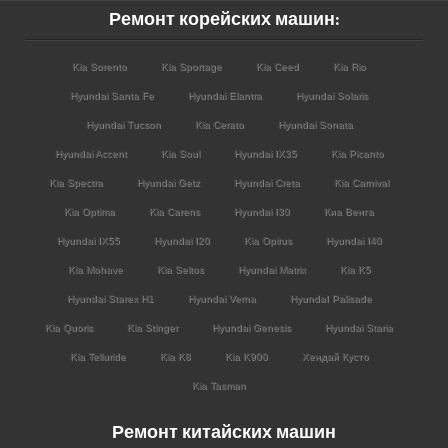
Ремонт корейских машин:
Kia Sorento
Kia Sportage
Kia Ceed
Kia Rio
Hyundai Santa Fe
Hyundai Elantra
Hyundai Solaris
Hyundai Tucson
Kia Cerato
Hyundai Sonata
Hyundai Accent
Kia Soul
Hyundai IX35
Kia Picanto
Kia Spectra
Hyundai Getz
Hyundai Creta
Kia Carnival
Kia Optima
Kia Carens
Hyundai I30
Киа Венга
Hyundai IX55
Hyundai I20
Kia Opirus
Hyundai I40
Kia Mohave
Kia Seltos
Hyundai Matrix
Kia K5
Hyundai Starex H1
Hyundai Verna
HyundaI Palisade
Kia Quoris
Kia Stinger
Hyundai Genesis
Hyundai Staria
Kia Telluride
Kia K8
Kia K900
Хендай Кусто
Kia Tasman
Ремонт китайских машин