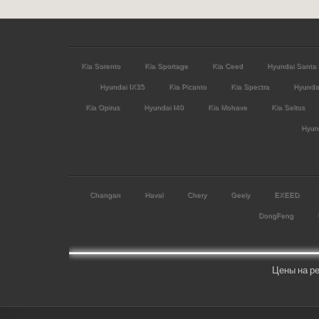
Kia Sorento
Kia Sportage
Kia Ceed
Hyundai Santa
Hyundai IX35
Kia Picanto
Kia Spectra
Hyunda
Kia Opirus
Hyundai I40
Kia Mohave
Kia Seltos
Hyund
Changan
Haval
Chery
Geely
EXEED
DongFeng
Цены на ре