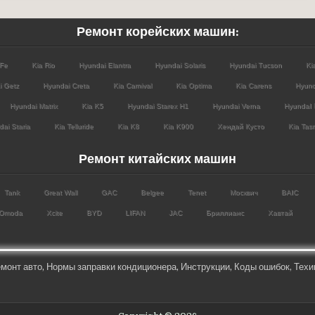
Ремонт корейских машин:
 Fe
Kia Rio
Hyundai Elantra
Hyundai Solaris
Hyundai Tucson
Ki
i Getz
Hyundai Creta
Kia Carnival
Kia Optima
Kia Carens
Hyund
Hyundai Matrix
Kia K5
Hyundai Starex H1
Hyundai Verna
HyundaI 
ai Staria
Kia Telluride
Kia K8
Kia K900
Хендай Кусто
Kia Tas
Ремонт китайских машин
Tank
Great Wall
GAC
Belgee
Tenet
Москвич
BAIC
Omoda
Xcite
BYD
LIFAN
JAC
Бриллианс
Хавтай
монт авто
,
Нормы заправки кондиционера
,
Инструкции
,
Коды ошибок,
Техи