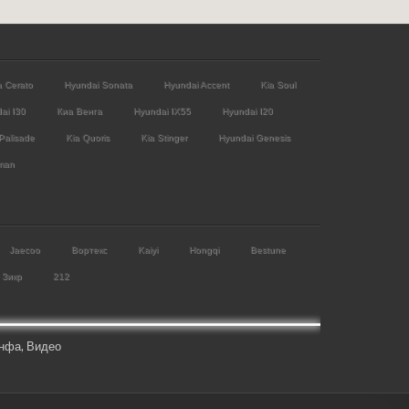
a Cerato
Hyundai Sonata
Hyundai Accent
Kia Soul
ai I30
Киа Венга
Hyundai IX55
Hyundai I20
Palisade
Kia Quoris
Kia Stinger
Hyundai Genesis
man
Jaecoo
Вортекс
Kaiyi
Hongqi
Bestune
Зикр
212
нфа
,
Видео