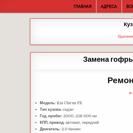
Skip
ГЛАВНАЯ
АДРЕСА
ВО
to
content
Куз
Удалени
Замена гофры
Ремон
в
Модель:
Kia Clarus FE
Тип кузова:
седан
Год, пробег:
2000, 256 000 км
КПП, привод:
автомат, передний
Двигатель:
2.0 бензин