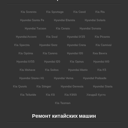
Kia Sorento
Kia Sportage
Kia Ceed
Kia Rio
Hyundai Santa Fe
Hyundai Elantra
Hyundai Solaris
Hyundai Tucson
Kia Cerato
Hyundai Sonata
Hyundai Accent
Kia Soul
Hyundai IX35
Kia Picanto
Kia Spectra
Hyundai Getz
Hyundai Creta
Kia Carnival
Kia Optima
Kia Carens
Hyundai I30
Киа Венга
Hyundai IX55
Hyundai I20
Kia Opirus
Hyundai I40
Kia Mohave
Kia Seltos
Hyundai Matrix
Kia K5
Hyundai Starex H1
Hyundai Verna
HyundaI Palisade
Kia Quoris
Kia Stinger
Hyundai Genesis
Hyundai Staria
Kia Telluride
Kia K8
Kia K900
Хендай Кусто
Kia Tasman
Ремонт китайских машин