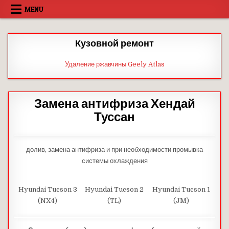
Skip
MENU
to
content
Кузовной ремонт
Удаление ржавчины Geely Atlas
Замена антифриза Хендай
Туссан
долив, замена антифриза и при необходимости промывка
системы охлаждения
Hyundai Tucson 3
Hyundai Tucson 2
Hyundai Tucson 1
(NX4)
(TL)
(JM)