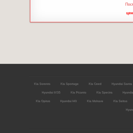
Пос
цен
Kia Sorento
Kia Sportage
Kia Ceed
Hyundai Santa
Hyundai IX35
Kia Picanto
Kia Spectra
Hyunda
Kia Opirus
Hyundai I40
Kia Mohave
Kia Seltos
Hyund