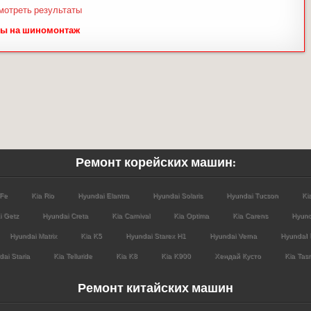
мотреть результаты
ы на шиномонтаж
Ремонт корейских машин:
 Fe
Kia Rio
Hyundai Elantra
Hyundai Solaris
Hyundai Tucson
Ki
i Getz
Hyundai Creta
Kia Carnival
Kia Optima
Kia Carens
Hyund
Hyundai Matrix
Kia K5
Hyundai Starex H1
Hyundai Verna
HyundaI 
ai Staria
Kia Telluride
Kia K8
Kia K900
Хендай Кусто
Kia Tas
Ремонт китайских машин