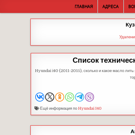
Skip
ГЛАВНАЯ
АДРЕСА
ВО
to
content
Куз
Удалени
Список техничес
Hyundai i40 (2011-2015), сколько и какое масло лит
то
Ещё информация по
Hyundai I40
А