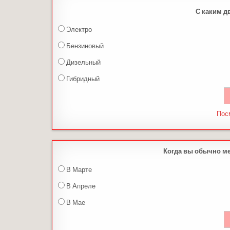
С каким д
Электро
Бензиновый
Дизельный
Гибридный
Пос
Когда вы обычно м
В Марте
В Апреле
В Мае