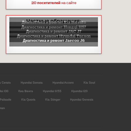
20 посетителей
на сайте
Частные обращения:
a Cerato
Hyundai Sonata
Hyundai Accent
Kia Soul
ai I30
Киа Венга
Hyundai IX55
Hyundai I20
Palisade
Kia Quoris
Kia Stinger
Hyundai Genesis
man