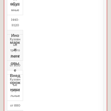
обус
подъе
мные
1440-
3120
Ино
Кузовн
марк
ые
и
треуго
льные
легк
овы
от 800
е
Внед
Кузовн
орож
ые
ники
треуго
льные
от 880