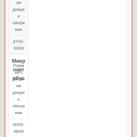
ом
дождя
и
обогре
вом
2750-
3300
Микр
Лобов
оавт
ые с
обус
датчик
ом
дождя
и
обогре
вом
3000-
3600