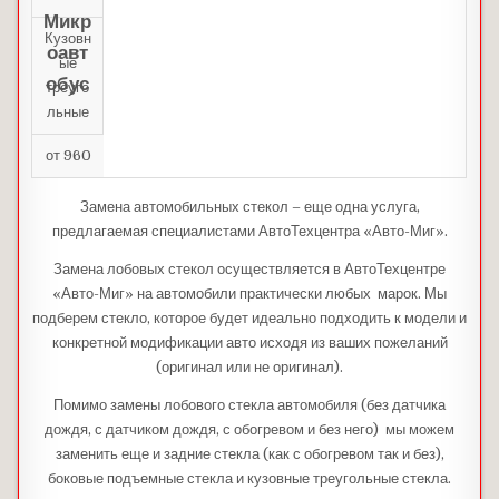
Микр
Кузовн
оавт
ые
обус
треуго
льные
от 960
Замена автомобильных стекол – еще одна услуга,
предлагаемая специалистами АвтоТехцентра «Авто-Миг».
Замена лобовых стекол осуществляется в АвтоТехцентре
«Авто-Миг» на автомобили практически любых марок. Мы
подберем стекло, которое будет идеально подходить к модели и
конкретной модификации авто исходя из ваших пожеланий
(оригинал или не оригинал).
Помимо замены лобового стекла автомобиля (без датчика
дождя, с датчиком дождя, с обогревом и без него) мы можем
заменить еще и задние стекла (как с обогревом так и без),
боковые подъемные стекла и кузовные треугольные стекла.