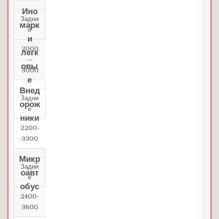
Ино
Задни
марк
е
и
2000
легк
—
овы
3000
е
Внед
Задни
орож
е
ники
2200-
3300
Микр
Задни
оавт
е
обус
2400-
3600