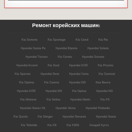
Ремонт корейских машин:
Kia Sorento
Kia Sportage
Kia Ceed
Kia Rio
Hyundai Santa Fe
Hyundai Elantra
Hyundai Solaris
Hyundai Tucson
Kia Cerato
Hyundai Sonata
Hyundai Accent
Kia Soul
Hyundai IX35
Kia Picanto
Kia Spectra
Hyundai Getz
Hyundai Creta
Kia Carnival
Kia Optima
Kia Carens
Hyundai I30
Киа Венга
Hyundai IX55
Hyundai I20
Kia Opirus
Hyundai I40
Kia Mohave
Kia Seltos
Hyundai Matrix
Kia K5
Hyundai Starex H1
Hyundai Verna
HyundaI Palisade
Kia Quoris
Kia Stinger
Hyundai Genesis
Hyundai Staria
Kia Telluride
Kia K8
Kia K900
Хендай Кусто