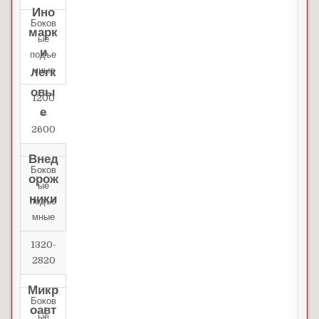
Ино
Боков
марк
ые
и
подъе
мные
легк
овы
1200
е
—
2600
Внед
Боков
орож
ые
ники
подъе
мные
1320-
2820
Микр
Боков
оавт
ые