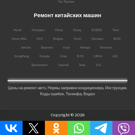
Kia Tasman
Ремонт китайских машин
Haval
Changan
Chery
Geely
EXEED
Tank
Great Wall
GAC
Belgee
Tenet
Москвич
BAIC
Jaecoo
Вортекс
Kaiyi
Hongqi
Bestune
DongFeng
Omoda
Xcite
BYD
LIFAN
JAC
Бриллианс
Хавтай
Зикр
212
Цены на ремонт авто
,
Нормы заправки кондиционера
,
Инструкции
,
Коды ошибок,
Техинфа
,
Видео
Copyright © 2026