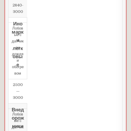
2640-
3000
Ино
Лобов
марк
ые с
и
датчик
ом
легк
дождя
овы
и
е
обогре
вом
2500
—
3000
Внед
Лобов
орож
ые с
ники
датчик