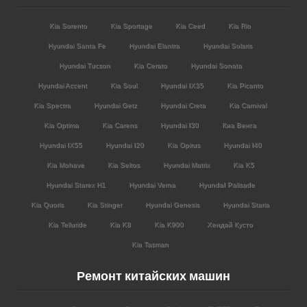
Kia Sorento
Kia Sportage
Kia Ceed
Kia Rio
Hyundai Santa Fe
Hyundai Elantra
Hyundai Solaris
Hyundai Tucson
Kia Cerato
Hyundai Sonata
Hyundai Accent
Kia Soul
Hyundai IX35
Kia Picanto
Kia Spectra
Hyundai Getz
Hyundai Creta
Kia Carnival
Kia Optima
Kia Carens
Hyundai I30
Киа Венга
Hyundai IX55
Hyundai I20
Kia Opirus
Hyundai I40
Kia Mohave
Kia Seltos
Hyundai Matrix
Kia K5
Hyundai Starex H1
Hyundai Verna
HyundaI Palisade
Kia Quoris
Kia Stinger
Hyundai Genesis
Hyundai Staria
Kia Telluride
Kia K8
Kia K900
Хендай Кусто
Kia Tasman
Ремонт китайских машин