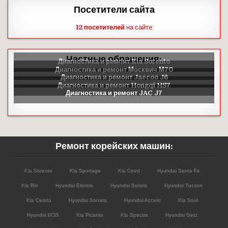
Посетители сайта
12 посетителей
на сайте
Частные обращения:
Ремонт корейских машин:
Kia Sorento
Kia Sportage
Kia Ceed
Hyundai Santa Fe
Kia Rio
Hyundai Elantra
Hyundai Solaris
Hyundai Tucson
Kia Cerato
Hyundai Sonata
Hyundai Accent
Kia Soul
Hyundai IX35
Kia Picanto
Kia Spectra
Hyundai Getz