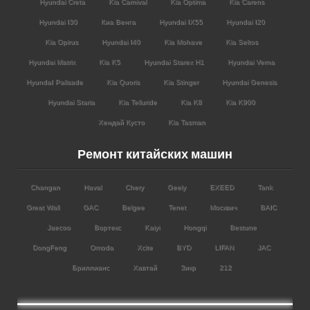
Hyundai Creta
Kia Carnival
Kia Optima
Kia Carens
Hyundai I30
Киа Венга
Hyundai IX55
Hyundai I20
Kia Opirus
Hyundai I40
Kia Mohave
Kia Seltos
Hyundai Matrix
Kia K5
Hyundai Starex H1
Hyundai Verna
HyundaI Palisade
Kia Quoris
Kia Stinger
Hyundai Genesis
Hyundai Staria
Kia Telluride
Kia K8
Kia K900
Хендай Кусто
Kia Tasman
Ремонт китайских машин
Changan
Haval
Chery
Geely
EXEED
Tank
Great Wall
GAC
Belgee
Tenet
Москвич
BAIC
Jaecoo
Вортекс
Kaiyi
Hongqi
Bestune
DongFeng
Omoda
Xcite
BYD
LIFAN
JAC
Бриллианс
Хавтай
Зикр
212