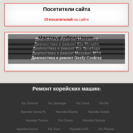
Посетители сайта
19 посетителей
на сайте
Частные обращения:
Ремонт корейских машин:
Kia Sorento
Kia Sportage
Kia Ceed
Kia Rio
Hyundai Santa Fe
Hyundai Elantra
Hyundai Solaris
Hyundai Tucson
Kia Cerato
Hyundai Sonata
Hyundai Accent
Kia Soul
Hyundai IX35
Kia Picanto