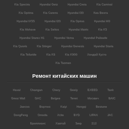
Kia Spectra
Hyundai Getz
Hyundai Creta
Kia Carnival
Kia Optima
Kia Carens
Hyundai I30
Киа Венга
Hyundai IX55
Hyundai I20
Kia Opirus
Hyundai I40
Kia Mohave
Kia Seltos
Hyundai Matrix
Kia K5
Hyundai Starex H1
Hyundai Verna
HyundaI Palisade
Kia Quoris
Kia Stinger
Hyundai Genesis
Hyundai Staria
Kia Telluride
Kia K8
Kia K900
Хендай Кусто
Kia Tasman
Ремонт китайских машин
Haval
Changan
Chery
Geely
EXEED
Tank
Great Wall
GAC
Belgee
Tenet
Москвич
BAIC
Jaecoo
Вортекс
Kaiyi
Hongqi
Bestune
DongFeng
Omoda
Xcite
BYD
LIFAN
JAC
Бриллианс
Хавтай
Зикр
212