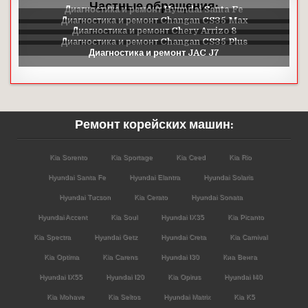
Частные обращения:
Ремонт корейских машин:
Kia Sorento
Kia Sportage
Kia Ceed
Kia Rio
Hyundai Santa Fe
Hyundai Elantra
Hyundai Solaris
Hyundai Tucson
Kia Cerato
Hyundai Sonata
Hyundai Accent
Kia Soul
Hyundai IX35
Kia Picanto
Kia Spectra
Hyundai Getz
Hyundai Creta
Kia Carnival
Kia Optima
Kia Carens
Hyundai I30
Киа Венга
Hyundai IX55
Hyundai I20
Kia Opirus
Hyundai I40
Kia Mohave
Kia Seltos
Hyundai Matrix
Kia K5