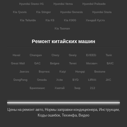
Hyundai Starex H1
Hyundai Verna
HyundaI Palisade
Kia Quoris
Kia Stinger
Hyundai Genesis
Hyundai Staria
Kia Telluride
Kia K8
Kia K900
Хендай Кусто
Kia Tasman
Ремонт китайских машин
Haval
Changan
Chery
Geely
EXEED
Tank
Great Wall
GAC
Belgee
Tenet
Москвич
BAIC
Jaecoo
Вортекс
Kaiyi
Hongqi
Bestune
DongFeng
Omoda
Xcite
BYD
LIFAN
JAC
Бриллианс
Хавтай
Зикр
212
Цены на ремонт авто
,
Нормы заправки кондиционера
,
Инструкции
,
Коды ошибок,
Техинфа
,
Видео