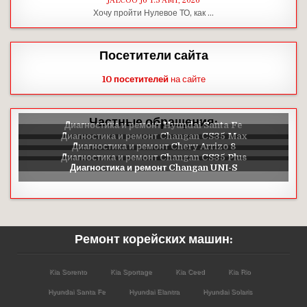
JAECOO J6 1.5 AMT, 2026
Хочу пройти Нулевое ТО, как …
Посетители сайта
10 посетителей
на сайте
Частные обращения:
Ремонт корейских машин:
Kia Sorento
Kia Sportage
Kia Ceed
Kia Rio
Hyundai Santa Fe
Hyundai Elantra
Hyundai Solaris