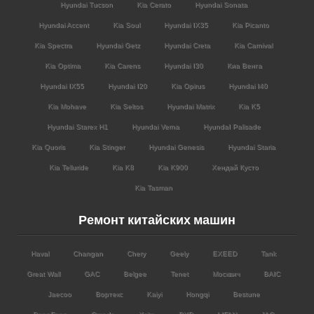
Hyundai Tucson
Kia Cerato
Hyundai Sonata
Hyundai Accent
Kia Soul
Hyundai IX35
Kia Picanto
Kia Spectra
Hyundai Getz
Hyundai Creta
Kia Carnival
Kia Optima
Kia Carens
Hyundai I30
Киа Венга
Hyundai IX55
Hyundai I20
Kia Opirus
Hyundai I40
Kia Mohave
Kia Seltos
Hyundai Matrix
Kia K5
Hyundai Starex H1
Hyundai Verna
HyundaI Palisade
Kia Quoris
Kia Stinger
Hyundai Genesis
Hyundai Staria
Kia Telluride
Kia K8
Kia K900
Хендай Кусто
Kia Tasman
Ремонт китайских машин
Haval
Changan
Chery
Geely
EXEED
Tank
Great Wall
GAC
Belgee
Tenet
Москвич
BAIC
Jaecoo
Вортекс
Kaiyi
Hongqi
Bestune