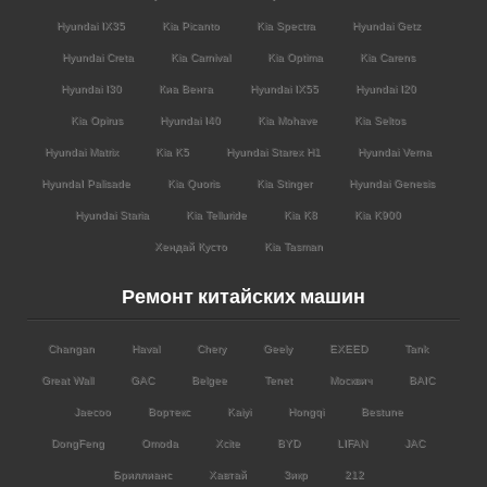
Hyundai IX35
Kia Picanto
Kia Spectra
Hyundai Getz
Hyundai Creta
Kia Carnival
Kia Optima
Kia Carens
Hyundai I30
Киа Венга
Hyundai IX55
Hyundai I20
Kia Opirus
Hyundai I40
Kia Mohave
Kia Seltos
Hyundai Matrix
Kia K5
Hyundai Starex H1
Hyundai Verna
HyundaI Palisade
Kia Quoris
Kia Stinger
Hyundai Genesis
Hyundai Staria
Kia Telluride
Kia K8
Kia K900
Хендай Кусто
Kia Tasman
Ремонт китайских машин
Changan
Haval
Chery
Geely
EXEED
Tank
Great Wall
GAC
Belgee
Tenet
Москвич
BAIC
Jaecoo
Вортекс
Kaiyi
Hongqi
Bestune
DongFeng
Omoda
Xcite
BYD
LIFAN
JAC
Бриллианс
Хавтай
Зикр
212