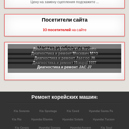
Цену на замену сцепления подскажите …
Посетители сайта
10 посетителей
на сайте
Частные обращения:
Ремонт корейских машин:
Kia Sorento
Kia Sportage
Kia Ceed
Hyundai Santa Fe
Kia Rio
Hyundai Elantra
Hyundai Solaris
Hyundai Tucson
Kia Cerato
Hyundai Sonata
Hyundai Accent
Kia Soul