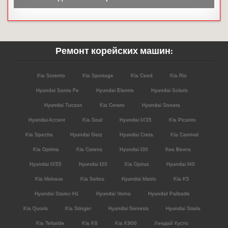
Ремонт корейских машин:
Kia Sorento
Kia Sportage
Kia Ceed
Kia Rio
Hyundai Santa Fe
Hyundai Elantra
Hyundai Solaris
Hyundai Tucson
Kia Cerato
Hyundai Sonata
Hyundai Accent
Kia Soul
Hyundai IX35
Kia Picanto
Kia Spectra
Hyundai Getz
Hyundai Creta
Kia Carnival
Kia Optima
Kia Carens
Hyundai I30
Киа Венга
Hyundai IX55
Hyundai I20
Kia Opirus
Hyundai I40
Kia Mohave
Kia Seltos
Hyundai Matrix
Kia K5
Hyundai Starex H1
Hyundai Verna
HyundaI Palisade
Kia Quoris
Kia Stinger
Hyundai Genesis
Hyundai Staria
Kia Telluride
Kia K8
Kia K900
Хендай Кусто