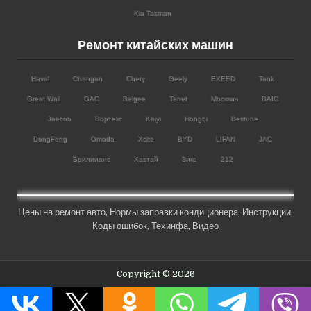
Kia Tasman
Ремонт китайских машин
Haval
Changan
Chery
Geely
EXEED
Tank
Great Wall
GAC
Belgee
Tenet
Москвич
BAIC
Jaecoo
Вортекс
Kaiyi
Hongqi
Bestune
DongFeng
Omoda
Xcite
BYD
LIFAN
JAC
Бриллианс
Хавтай
Зикр
212
Цены на ремонт авто
,
Нормы заправки кондиционера
,
Инструкции
,
Коды ошибок,
Техинфа
,
Видео
Copyright © 2026