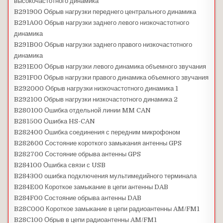
высокочастотного динамика
B291900 Обрыв нагрузки переднего центрального динамика
B291A00 Обрыв нагрузки заднего левого низкочастотного
динамика
B291B00 Обрыв нагрузки заднего правого низкочастотного
динамика
B291E00 Обрыв нагрузки левого динамика объемного звучания
B291F00 Обрыв нагрузки правого динамика объемного звучания
B292000 Обрыв нагрузки низкочастотного динамика 1
B292100 Обрыв нагрузки низкочастотного динамика 2
B280100 Ошибка отдельной линии MM CAN
B281500 Ошибка HS-CAN
B282400 Ошибка соединения с передним микрофоном
B282600 Состояние короткого замыкания антенны GPS
B282700 Состояние обрыва антенны GPS
B284100 Ошибка связи с USB
B284300 ошибка подключения мультимедийного терминала
B284E00 Короткое замыкание в цепи антенны DAB
B284F00 Состояние обрыва антенны DAB
B28C000 Короткое замыкание в цепи радиоантенны AM/FM1
B28C100 Обрыв в цепи радиоантенны AM/FM1