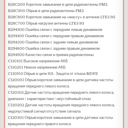
B28C200 Короткое замыкание в цепи радиоантенны FM2
B28C300 Обрыв в цепи радиоантенны FM2
B28C600 Короткое замыкание на «массу» в антенне LTE1/3G
B28C700 Обрыв нагрузки антенны LTE1/3G
B294300 Ошибка связи с передним левым динамиком
B294400 Ошибка связи с передним правым динамиком
B294500 Ошибка связи с задним левым динамиком
B294600 Ошибка связи с задним правым динамиком
B294900 Качество связи и приема радиоантенны
C110101 Высокое напряжение АКБ
C110201 Низкое напряжение АКБ
C110913 Обрыв в цепи IG1- Защита от отказа MDPS
C120001 Обрыв/короткое замыкание в цепи датчика частоты
вращения переднего левого колеса
C120102 Датчик частоты вращения переднего левого колеса,
диапазон / характеристики / неустойчивый отказ
C120202 Датчик частоты вращения переднего левого колеса,
недопустимый сигнал/отсутствие сигнала
C120301 Обрыв/короткое замыкание в цепи датчика частоты
вращения переднего правого колеса