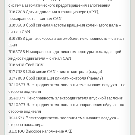
система автоматического предотвращения запотевания
B167288 Датчик давления в кондиционере (APT),
неисправность – сигнал CAN
B168588 Сбой сигнала частоты вращения коленчатого вала –
сигнал CAN
B168688 Датчик скорости автомобиля, неисправность – сигнал
CAN
B168788 Неисправность датчика температуры охлаждающей
жидкости двигателя – сигнал CAN
B16A413 Сбой ECV
B177388 Сбой связи CAN климат-контроля (сзади)
B177688 Сбой связи LIN климат-контроля (панель)
B240677 Электродвигатель заслонки смешивания воздуха – на
стороне водителя
B240877 Неисправность электродвигателя впускной заслонки
B240977 Электродвигатель заслонки направления обдува – на
стороне водителя
B241577 Электродвигатель заслонки смешивания воздуха –
сторона пассажира
B110100 Высокое напряжение АКБ