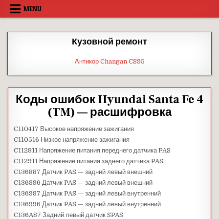
Skip
MENU
to
content
Кузовной ремонт
Антикор Changan CS95
Коды ошибок Hyundai Santa Fe 4
(TM) — расшифровка
C110417 Высокое напряжение зажигания
C110516 Низкое напряжение зажигания
C112811 Напряжение питания переднего датчика PAS
C112911 Напряжение питания заднего датчика PAS
C136887 Датчик PAS — задний левый внешний
C136896 Датчик PAS — задний левый внешний
C136987 Датчик PAS — задний левый внутренний
C136996 Датчик PAS — задний левый внутренний
C136A87 Задний левый датчик SPAS