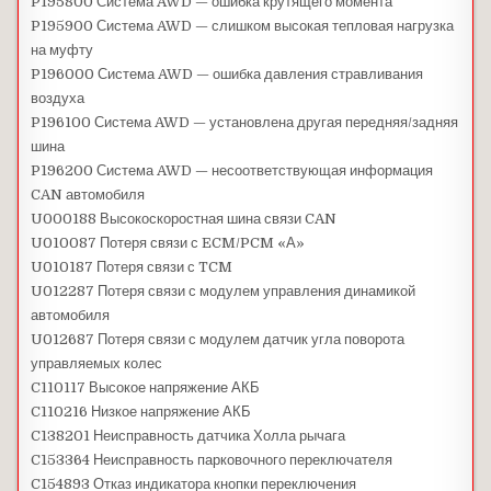
P195800 Система AWD — ошибка крутящего момента
P195900 Система AWD — слишком высокая тепловая нагрузка
на муфту
P196000 Система AWD — ошибка давления стравливания
воздуха
P196100 Система AWD — установлена другая передняя/задняя
шина
P196200 Система AWD — несоответствующая информация
CAN автомобиля
U000188 Высокоскоростная шина связи CAN
U010087 Потеря связи с ECM/PCM «А»
U010187 Потеря связи с TCM
U012287 Потеря связи с модулем управления динамикой
автомобиля
U012687 Потеря связи с модулем датчик угла поворота
управляемых колес
C110117 Высокое напряжение АКБ
C110216 Низкое напряжение АКБ
C138201 Неисправность датчика Холла рычага
C153364 Неисправность парковочного переключателя
C154893 Отказ индикатора кнопки переключения