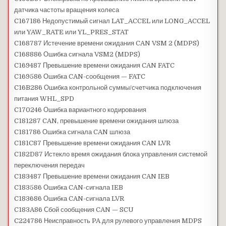
датчика частоты вращения колеса
C167186 Недопустимый сигнал LAT_ACCEL или LONG_ACCEL
или YAW_RATE или YL_PRES_STAT
C168787 Истечение времени ожидания CAN VSM 2 (MDPS)
C168886 Ошибка сигнала VSM2 (MDPS)
C169487 Превышение времени ожидания CAN FATC
C169586 Ошибка CAN-сообщения — FATC
C16B286 Ошибка контрольной суммы/счетчика подключения
питания WHL_SPD
C170246 Ошибка вариантного кодирования
C181287 CAN, превышение времени ожидания шлюза
C181786 Ошибка сигнала CAN шлюза
C181C87 Превышение времени ожидания CAN LVR
C182D87 Истекло время ожидания блока управления системой
переключения передач
C183487 Превышение времени ожидания CAN IEB
C183586 Ошибка CAN-сигнала IEB
C183686 Ошибка CAN-сигнала LVR
C183A86 Сбой сообщения CAN — SCU
C224786 Неисправность PA для рулевого управления MDPS