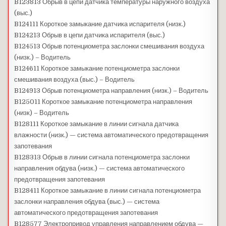
B123813 Обрыв в цепи датчика температуры наружного воздуха
(выс.)
B124111 Короткое замыкание датчика испарителя (низк.)
B124213 Обрыв в цепи датчика испарителя (выс.)
B124513 Обрыв потенциометра заслонки смешивания воздуха
(низк.) – Водитель
B124611 Короткое замыкание потенциометра заслонки
смешивания воздуха (выс.) – Водитель
B124913 Обрыв потенциометра направления (низк.) – Водитель
B125011 Короткое замыкание потенциометра направления
(низк) – Водитель
B128111 Короткое замыкание в линии сигнала датчика
влажности (низк.) — система автоматического предотвращения
запотевания
B128313 Обрыв в линии сигнала потенциометра заслонки
направления обдува (низк.) — система автоматического
предотвращения запотевания
B128411 Короткое замыкание в линии сигнала потенциометра
заслонки направления обдува (выс.) — система
автоматического предотвращения запотевания
B128577 Электропривод управления направлением обдува —