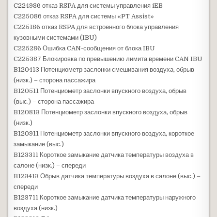
C224986 отказ RSPA для системы управления iEB
C225086 отказ RSPA для системы «PT Assist»
C225186 отказ RSPA для встроенного блока управления
кузовными системами (IBU)
C225286 Ошибка CAN-сообщения от блока IBU
C225387 Блокировка по превышению лимита времени CAN IBU
B120413 Потенциометр заслонки смешивания воздуха, обрыв
(низк.) – сторона пассажира
B120511 Потенциометр заслонки впускного воздуха, обрыв
(выс.) – сторона пассажира
B120813 Потенциометр заслонки впускного воздуха, обрыв
(низк.)
B120911 Потенциометр заслонки впускного воздуха, короткое
замыкание (выс.)
B123311 Короткое замыкание датчика температуры воздуха в
салоне (низк.) – спереди
B123413 Обрыв датчика температуры воздуха в салоне (выс.) –
спереди
B123711 Короткое замыкание датчика температуры наружного
воздуха (низк.)