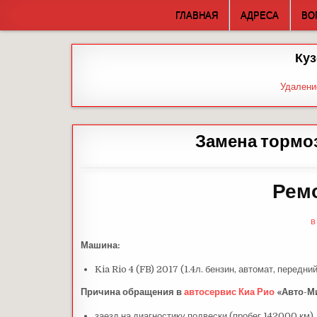
Skip
ГЛАВНАЯ
АДРЕСА
ВО
to
content
Куз
Удалени
Замена тормо
Ремо
в
Машина:
Kia Rio 4 (FB) 2017 (1.4л. бензин, автомат, передни
Причина обращения в
автосервис
Киа Рио
«Авто-Ми
заезд на диагностику подвески (пробег 142000 км)