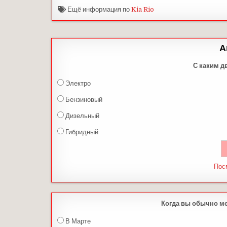
Ещё информация по
Kia Rio
А
С каким д
Электро
Бензиновый
Дизельный
Гибридный
Пос
Когда вы обычно м
В Марте