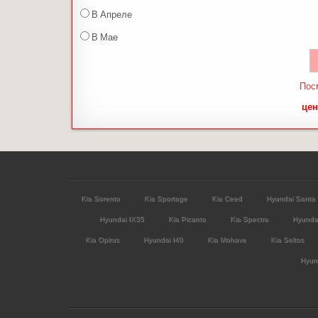
В Апреле
В Мае
Пос
цен
Kia Sorento
Kia Sportage
Kia Ceed
Hyundai Santa
Hyundai IX35
Kia Picanto
Kia Spectra
Hyunda
Kia Opirus
Hyundai I40
Kia Mohave
Kia Seltos
Hyund