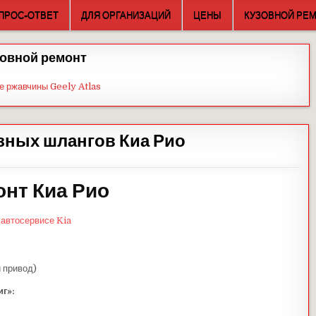
ПРОС-ОТВЕТ
ДЛЯ ОРГАНИЗАЦИЙ
ЦЕНЫ
КУЗОВНОЙ РЕ
овной ремонт
е ржавчины Geely Atlas
зных шлангов Киа Рио
нт Киа Рио
 автосервисе Kia
й привод)
г»: