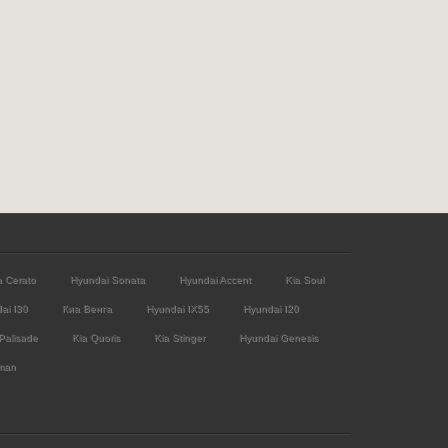
a Cerato
Hyundai Sonata
Hyundai Accent
Kia Soul
ai I30
Киа Венга
Hyundai IX55
Hyundai I20
Palisade
Kia Quoris
Kia Stinger
Hyundai Genesis
man