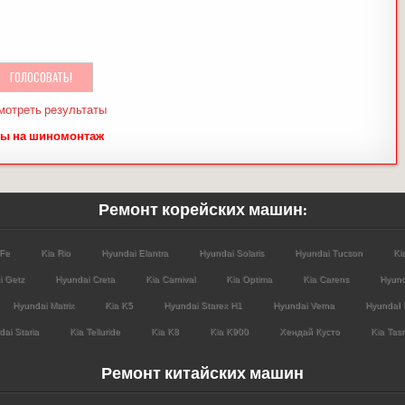
мотреть результаты
ы на шиномонтаж
Ремонт корейских машин:
 Fe
Kia Rio
Hyundai Elantra
Hyundai Solaris
Hyundai Tucson
Ki
i Getz
Hyundai Creta
Kia Carnival
Kia Optima
Kia Carens
Hyund
Hyundai Matrix
Kia K5
Hyundai Starex H1
Hyundai Verna
HyundaI 
ai Staria
Kia Telluride
Kia K8
Kia K900
Хендай Кусто
Kia Tas
Ремонт китайских машин