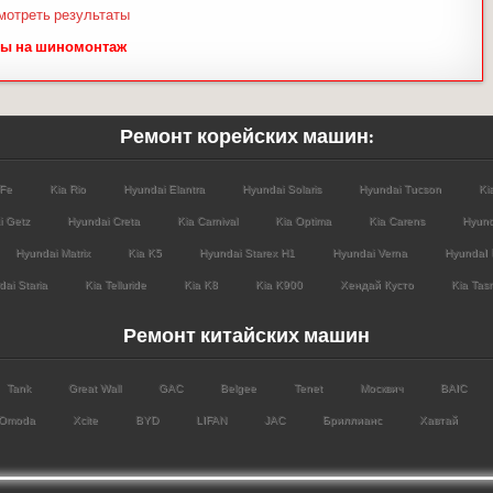
мотреть результаты
ы на шиномонтаж
Ремонт корейских машин:
 Fe
Kia Rio
Hyundai Elantra
Hyundai Solaris
Hyundai Tucson
Ki
i Getz
Hyundai Creta
Kia Carnival
Kia Optima
Kia Carens
Hyund
Hyundai Matrix
Kia K5
Hyundai Starex H1
Hyundai Verna
HyundaI 
ai Staria
Kia Telluride
Kia K8
Kia K900
Хендай Кусто
Kia Tas
Ремонт китайских машин
Tank
Great Wall
GAC
Belgee
Tenet
Москвич
BAIC
Omoda
Xcite
BYD
LIFAN
JAC
Бриллианс
Хавтай