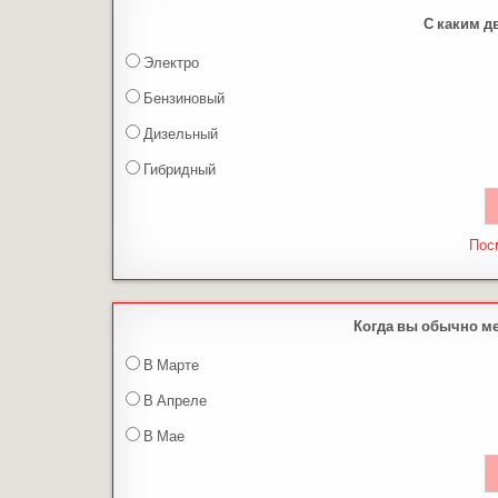
С каким д
Электро
Бензиновый
Дизельный
Гибридный
Пос
Когда вы обычно м
В Марте
В Апреле
В Мае