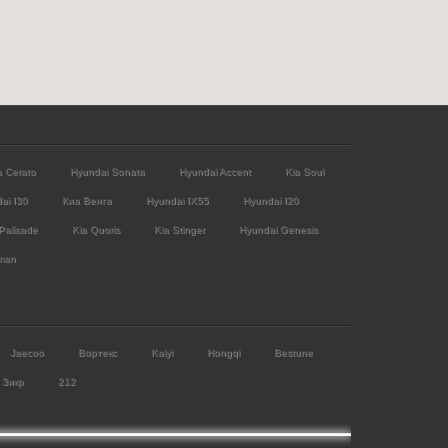
a Cerato
Hyundai Sonata
Hyundai Accent
Kia Soul
ai I30
Киа Венга
Hyundai IX55
Hyundai I20
Palisade
Kia Quoris
Kia Stinger
Hyundai Genesis
man
Jaecoo
Вортекс
Kaiyi
Hongqi
Bestune
Зикр
212