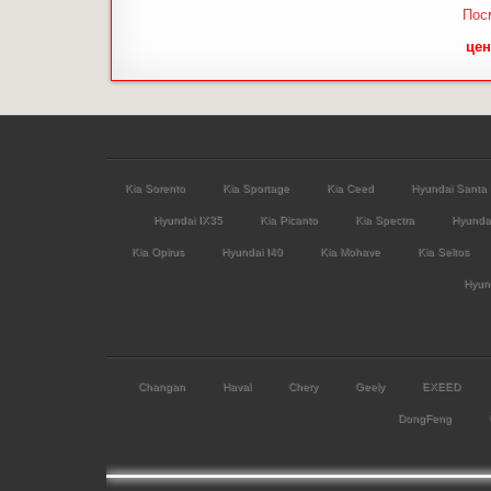
Пос
цен
Kia Sorento
Kia Sportage
Kia Ceed
Hyundai Santa
Hyundai IX35
Kia Picanto
Kia Spectra
Hyunda
Kia Opirus
Hyundai I40
Kia Mohave
Kia Seltos
Hyund
Changan
Haval
Chery
Geely
EXEED
DongFeng