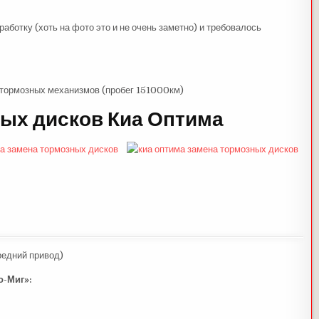
работку (хоть на фото это и не очень заметно) и требовалось
 тормозных механизмов (пробег 151000км)
ых дисков Киа Оптима
редний привод)
о-Миг»: