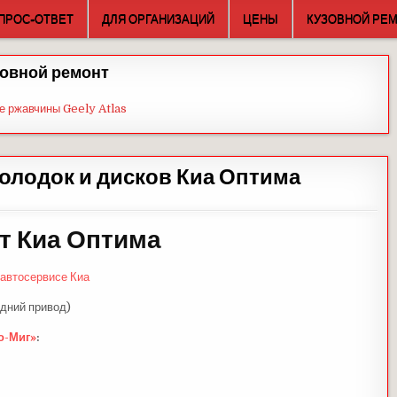
ПРОС-ОТВЕТ
ДЛЯ ОРГАНИЗАЦИЙ
ЦЕНЫ
КУЗОВНОЙ РЕ
овной ремонт
е ржавчины Geely Atlas
олодок и дисков Киа Оптима
т Киа Оптима
 автосервисе Киа
едний привод)
о-Миг»
: