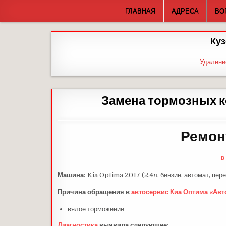
Skip
ГЛАВНАЯ
АДРЕСА
ВО
to
content
Куз
Удалени
Замена тормозных к
Ремон
в
Машина:
Kia Optima 2017 (2.4л. бензин, автомат, пер
Причина обращения в
автосервис Киа Оптима «Авт
вялое торможение
Диагностика
выявила следующее: