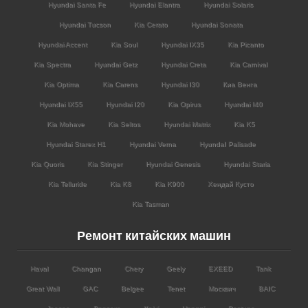
Hyundai Santa Fe
Hyundai Elantra
Hyundai Solaris
Hyundai Tucson
Kia Cerato
Hyundai Sonata
Hyundai Accent
Kia Soul
Hyundai IX35
Kia Picanto
Kia Spectra
Hyundai Getz
Hyundai Creta
Kia Carnival
Kia Optima
Kia Carens
Hyundai I30
Киа Венга
Hyundai IX55
Hyundai I20
Kia Opirus
Hyundai I40
Kia Mohave
Kia Seltos
Hyundai Matrix
Kia K5
Hyundai Starex H1
Hyundai Verna
HyundaI Palisade
Kia Quoris
Kia Stinger
Hyundai Genesis
Hyundai Staria
Kia Telluride
Kia K8
Kia K900
Хендай Кусто
Kia Tasman
Ремонт китайских машин
Haval
Changan
Chery
Geely
EXEED
Tank
Great Wall
GAC
Belgee
Tenet
Москвич
BAIC