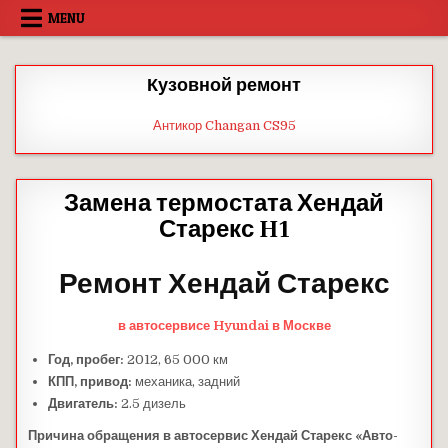
Skip
MENU
to
content
Кузовной ремонт
Антикор Changan CS95
Замена термостата Хендай
Старекс H1
Ремонт Хендай Старекс
в автосервисе
Hyundai
в Москве
Год, пробег:
2012, 65 000 км
КПП, привод:
механика, задний
Двигатель:
2.5 дизель
Причина обращения в автосервис Хендай
Старекс
«Авто-