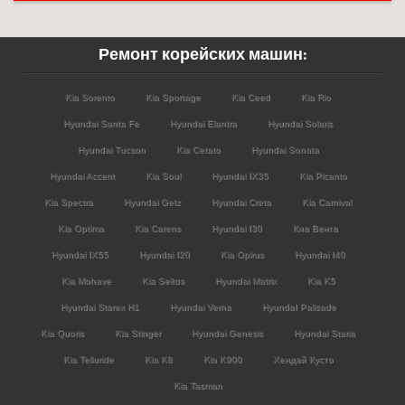
Ремонт корейских машин:
Kia Sorento
Kia Sportage
Kia Ceed
Kia Rio
Hyundai Santa Fe
Hyundai Elantra
Hyundai Solaris
Hyundai Tucson
Kia Cerato
Hyundai Sonata
Hyundai Accent
Kia Soul
Hyundai IX35
Kia Picanto
Kia Spectra
Hyundai Getz
Hyundai Creta
Kia Carnival
Kia Optima
Kia Carens
Hyundai I30
Киа Венга
Hyundai IX55
Hyundai I20
Kia Opirus
Hyundai I40
Kia Mohave
Kia Seltos
Hyundai Matrix
Kia K5
Hyundai Starex H1
Hyundai Verna
HyundaI Palisade
Kia Quoris
Kia Stinger
Hyundai Genesis
Hyundai Staria
Kia Telluride
Kia K8
Kia K900
Хендай Кусто
Kia Tasman