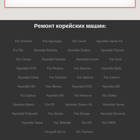
Ремонт корейских машин:
Kia Sorento
Kia Sportage
Kia Ceed
Hyundai Santa Fe
Kia Rio
Hyundai Elantra
Hyundai Solaris
Hyundai Tucson
Kia Cerato
Hyundai Sonata
Hyundai Accent
Kia Soul
Hyundai IX35
Kia Picanto
Kia Spectra
Hyundai Getz
Hyundai Creta
Kia Carnival
Kia Optima
Kia Carens
Hyundai I30
Киа Венга
Hyundai IX55
Hyundai I20
Kia Opirus
Hyundai I40
Kia Mohave
Kia Seltos
Hyundai Matrix
Kia K5
Hyundai Starex H1
Hyundai Verna
HyundaI Palisade
Kia Quoris
Kia Stinger
Hyundai Genesis
Hyundai Staria
Kia Telluride
Kia K8
Kia K900
Хендай Кусто
Kia Tasman