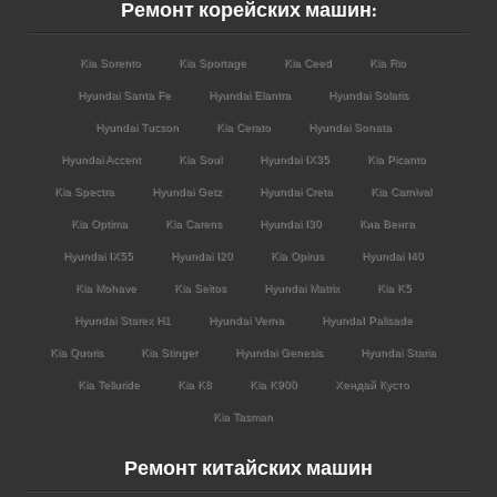
Ремонт корейских машин:
Kia Sorento
Kia Sportage
Kia Ceed
Kia Rio
Hyundai Santa Fe
Hyundai Elantra
Hyundai Solaris
Hyundai Tucson
Kia Cerato
Hyundai Sonata
Hyundai Accent
Kia Soul
Hyundai IX35
Kia Picanto
Kia Spectra
Hyundai Getz
Hyundai Creta
Kia Carnival
Kia Optima
Kia Carens
Hyundai I30
Киа Венга
Hyundai IX55
Hyundai I20
Kia Opirus
Hyundai I40
Kia Mohave
Kia Seltos
Hyundai Matrix
Kia K5
Hyundai Starex H1
Hyundai Verna
HyundaI Palisade
Kia Quoris
Kia Stinger
Hyundai Genesis
Hyundai Staria
Kia Telluride
Kia K8
Kia K900
Хендай Кусто
Kia Tasman
Ремонт китайских машин