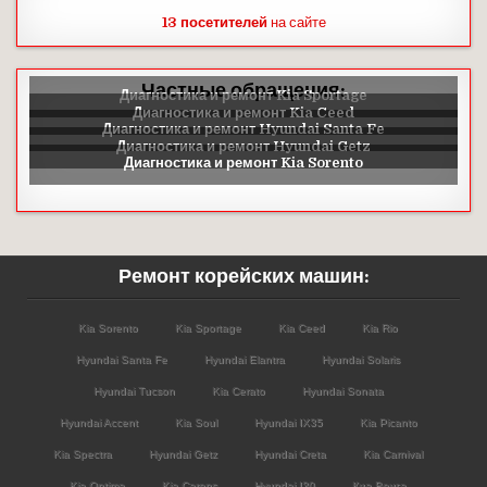
13 посетителей
на сайте
Частные обращения:
Ремонт корейских машин:
Kia Sorento
Kia Sportage
Kia Ceed
Kia Rio
Hyundai Santa Fe
Hyundai Elantra
Hyundai Solaris
Hyundai Tucson
Kia Cerato
Hyundai Sonata
Hyundai Accent
Kia Soul
Hyundai IX35
Kia Picanto
Kia Spectra
Hyundai Getz
Hyundai Creta
Kia Carnival
Kia Optima
Kia Carens
Hyundai I30
Киа Венга