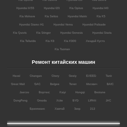
Hyundai IX55
Hyundai I20
Kia Opirus
Hyundai I40
Kia Mohave
Kia Seltos
Hyundai Matrix
Kia K5
Hyundai Starex H1
Hyundai Verna
HyundaI Palisade
Kia Quoris
Kia Stinger
Hyundai Genesis
Hyundai Staria
Kia Telluride
Kia K8
Kia K900
Хендай Кусто
Kia Tasman
Ремонт китайских машин
Haval
Changan
Chery
Geely
EXEED
Tank
Great Wall
GAC
Belgee
Tenet
Москвич
BAIC
Jaecoo
Вортекс
Kaiyi
Hongqi
Bestune
DongFeng
Omoda
Xcite
BYD
LIFAN
JAC
Бриллианс
Хавтай
Зикр
212